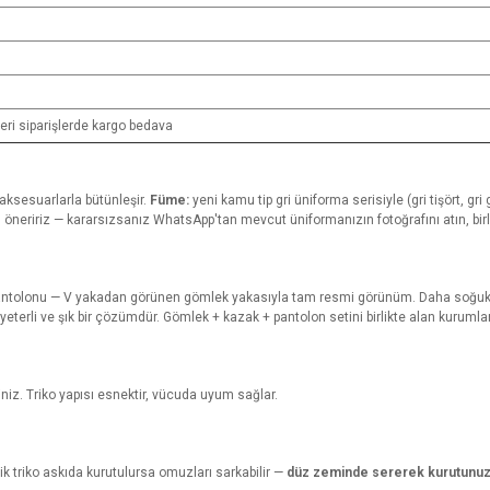
eri siparişlerde kargo bedava
aksesuarlarla bütünleşir.
Füme:
yeni kamu tip gri üniforma serisiyle (gri tişört, g
öneririz — kararsızsanız WhatsApp'tan mevcut üniformanızın fotoğrafını atın, bir
 pantolonu — V yakadan görünen gömlek yakasıyla tam resmi görünüm. Daha soğuk gü
terli ve şık bir çözümdür. Gömlek + kazak + pantolon setini birlikte alan kurumlara 
iniz. Triko yapısı esnektir, vücuda uyum sağlar.
k triko askıda kurutulursa omuzları sarkabilir —
düz zeminde sererek kurutunu