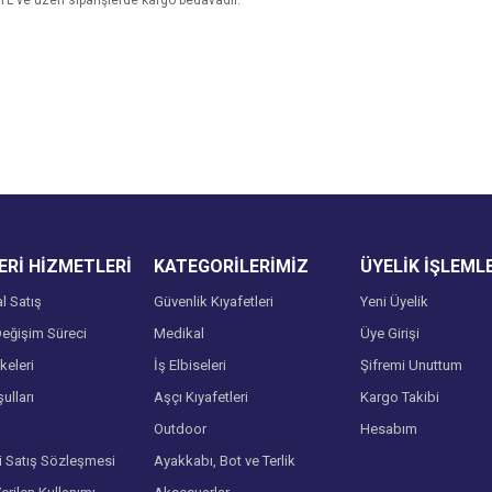
 TL ve üzeri siparişlerde kargo bedavadır.
e diğer konularda yetersiz gördüğünüz noktaları öneri formunu kullanarak tarafımı
Bu ürüne ilk yorumu siz yapın!
Ürün hakkında henüz soru sorulmamış.
r.
Yorum Yaz
Soru Sor
Rİ HİZMETLERİ
KATEGORİLERİMİZ
ÜYELİK İŞLEML
l Satış
Güvenlik Kıyafetleri
Yeni Üyelik
eğişim Süreci
Medikal
Üye Girişi
lkeleri
İş Elbiseleri
Şifremi Unuttum
ulları
Aşçı Kıyafetleri
Kargo Takibi
Gönder
Outdoor
Hesabım
i Satış Sözleşmesi
Ayakkabı, Bot ve Terlik