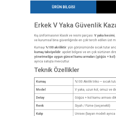
ÜRÜN BİLGİSİ
Erkek V Yaka Güvenlik Kaz
Kış üniformasının klasik ve resmi parçası:
V yaka kesimi
,
ve kurumsal bina güvenliğinde en çok tercih edilen üst m
Kumaşı
%100 akriliktir
: yün görünümünde sıcak tutar anc
kumaş takviyelidir
: apolet bölgesi ve en çok sürtünen dir
yönetmeliğe uygun güncel kamu armaları (göğüs + kol) d
ayrıca satışta mevcuttur.
Teknik Özellikler
Kumaş
%100 Akrilik triko — sıcak t
Model
V yaka, uzun kol, omuz ve di
Detay
Göğüs + kol kamu arması diki
Renk
Siyah / Füme (seçenekli)
Kalıp
Unisex (bayan modeli ayrıca 