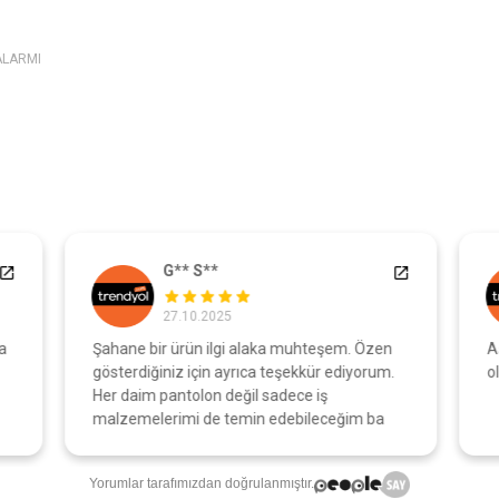
ALARMI
G** S**
27.10.2025
a
Şahane bir ürün ilgi alaka muhteşem. Özen
A
gösterdiğiniz için ayrıca teşekkür ediyorum.
o
Her daim pantolon değil sadece iş
malzemelerimi de temin edebileceğim ba
Yorumlar tarafımızdan doğrulanmıştır.