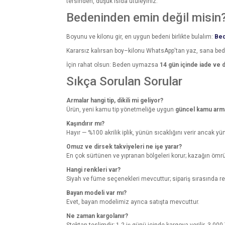
tersinden, düşük ısıda ütüleyiniz.
Bedeninden emin değil misin
Boyunu ve kilonu gir, en uygun bedeni birlikte bulalım:
Bed
Kararsız kalırsan boy–kilonu WhatsApp'tan yaz, sana be
İçin rahat olsun: Beden uymazsa
14 gün içinde iade ve 
Sıkça Sorulan Sorular
Armalar hangi tip, dikili mi geliyor?
Ürün, yeni kamu tip yönetmeliğe uygun
güncel kamu armal
Kaşındırır mı?
Hayır — %100 akrilik iplik, yünün sıcaklığını verir ancak yü
Omuz ve dirsek takviyeleri ne işe yarar?
En çok sürtünen ve yıpranan bölgeleri korur; kazağın ömrü
Hangi renkleri var?
Siyah ve füme seçenekleri mevcuttur; sipariş sırasında ren
Bayan modeli var mı?
Evet, bayan modelimiz ayrıca satışta mevcuttur.
Ne zaman kargolanır?