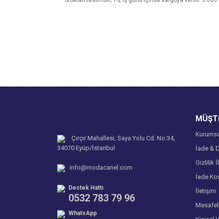
Stoktan teslimdir; 1-2 iş günü içinde kargoya verilir. 3.000
Bu ürünün fiyat bilgisi, resim, ürün açıklamalarında v
Görüş ve önerileriniz için teşekkür ederiz.
Ürün resmi kalitesiz, bozuk veya görüntülenemiyo
Ürün açıklamasında eksik bilgiler bulunuyor.
Ürün bilgilerinde hatalar bulunuyor.
Ürün fiyatı diğer sitelerden daha pahalı.
MÜŞTE
Bu ürüne benzer farklı alternatifler olmalı.
Kurumsa
Çırçır Mahallesi, Saya Yolu Cd. No:34,
34070 Eyüp/İstanbul
İade & D
Gizlilik İ
info@modacanel.com
İade Koş
Destek Hattı
İletişim
0532 783 79 96
Mesafel
WhatsApp