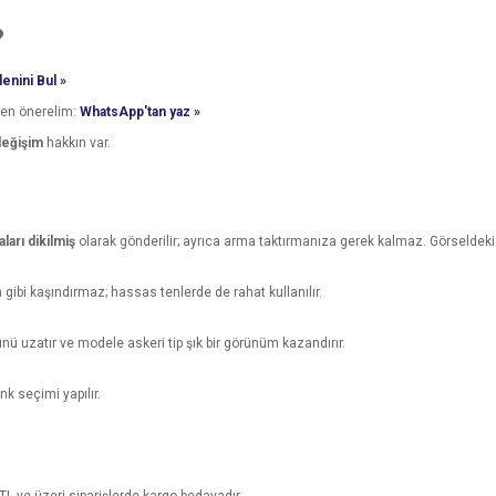
?
enini Bul »
den önerelim:
WhatsApp'tan yaz »
değişim
hakkın var.
arı dikilmiş
olarak gönderilir; ayrıca arma taktırmanıza gerek kalmaz. Görseldeki 
n gibi kaşındırmaz; hassas tenlerde de rahat kullanılır.
nü uzatır ve modele askeri tip şık bir görünüm kazandırır.
k seçimi yapılır.