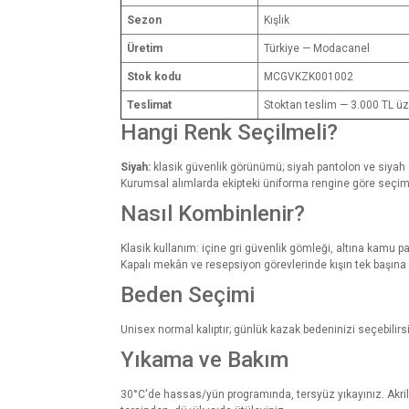
Sezon
Kışlık
Üretim
Türkiye — Modacanel
Stok kodu
MCGVKZK001002
Teslimat
Stoktan teslim — 3.000 TL üz
Hangi Renk Seçilmeli?
Siyah:
klasik güvenlik görünümü; siyah pantolon ve siyah 
Kurumsal alımlarda ekipteki üniforma rengine göre seçim 
Nasıl Kombinlenir?
Klasik kullanım: içine gri güvenlik gömleği, altına kamu
Kapalı mekân ve resepsiyon görevlerinde kışın tek başına ye
Beden Seçimi
Unisex normal kalıptır; günlük kazak bedeninizi seçebilirs
Yıkama ve Bakım
30°C'de hassas/yün programında, tersyüz yıkayınız. Akrili