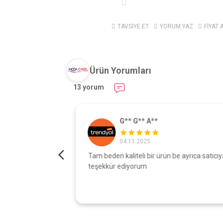
TAVSİYE ET
YORUM YAZ
FİYAT 
Ürün Yorumları
13 yorum
G** G** A**
04.11.2025
turdu gönül
Tam beden kaliteli bir ürün be ayrıca satıcıy
şı çok iyi
teşekkür ediyorum