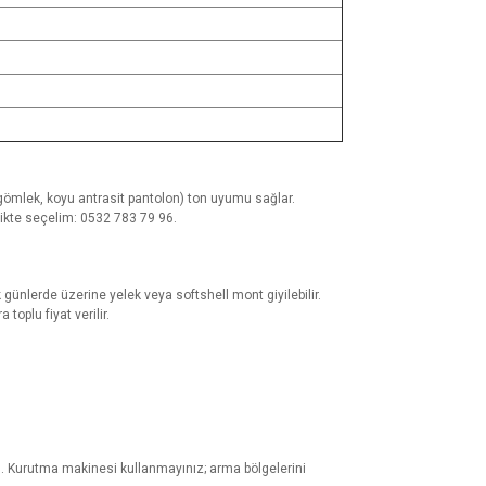
ri gömlek, koyu antrasit pantolon) ton uyumu sağlar.
likte seçelim: 0532 783 79 96.
nlerde üzerine yelek veya softshell mont giyilebilir.
toplu fiyat verilir.
z
. Kurutma makinesi kullanmayınız; arma bölgelerini