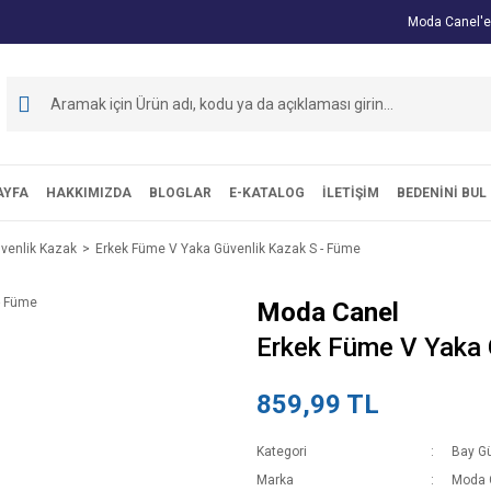
Moda Canel'e
AYFA
HAKKIMIZDA
BLOGLAR
E-KATALOG
İLETİŞİM
BEDENİNİ BUL
venlik Kazak
Erkek Füme V Yaka Güvenlik Kazak S - Füme
Moda Canel
Erkek Füme V Yaka 
859,99 TL
Kategori
Bay Gü
Marka
Moda 