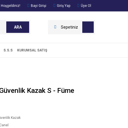
 Hoşgeldiniz!
Bayi Girişi
Giriş Yap
Üye Ol
ARA
Sepetiniz
S.S.S
KURUMSAL SATIŞ
Güvenlik Kazak S - Füme
venlik Kazak
Canel