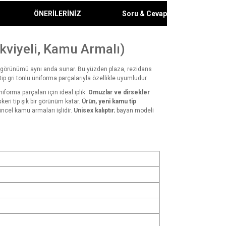
ÖNERİLERİNİZ
Soru & Cevap
kviyeli, Kamu Armalı)
smi görünümü aynı anda sunar. Bu yüzden plaza, rezidans
ip gri tonlu üniforma parçalarıyla özellikle uyumludur.
rma parçaları için ideal iplik.
Omuzlar ve dirsekler
keri tip şık bir görünüm katar.
Ürün, yeni kamu tip
ncel kamu armaları işlidir.
Unisex kalıptır
; bayan modeli