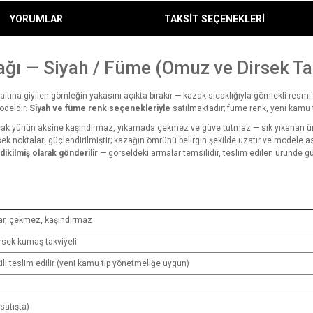
YORUMLAR
TAKSİT SEÇENEKLERİ
ağı — Siyah / Füme (Omuz ve Dirsek Ta
 altına giyilen gömleğin yakasını açıkta bırakır — kazak sıcaklığıyla gömlekli re
odeldir.
Siyah ve füme renk seçenekleriyle
satılmaktadır; füme renk, yeni kamu t
ak yünün aksine kaşındırmaz, yıkamada çekmez ve güve tutmaz — sık yıkanan ünifo
sek noktaları güçlendirilmiştir; kazağın ömrünü belirgin şekilde uzatır ve modele as
ikilmiş olarak gönderilir
— görseldeki armalar temsilidir, teslim edilen üründe gü
utar, çekmez, kaşındırmaz
rsek kumaş takviyeli
li teslim edilir (yeni kamu tip yönetmeliğe uygun)
satışta)