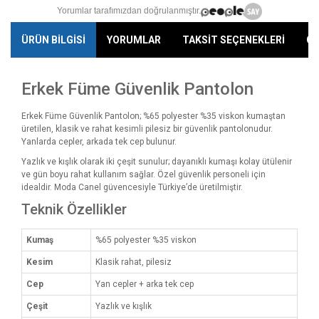
Yorumlar tarafımızdan doğrulanmıştır.
ÜRÜN BİLGİSİ
YORUMLAR
TAKSİT SEÇENEKLERİ
ÖN
Erkek Füme Güvenlik Pantolon
Erkek Füme Güvenlik Pantolon; %65 polyester %35 viskon kumaştan
üretilen, klasik ve rahat kesimli pilesiz bir güvenlik pantolonudur.
Yanlarda cepler, arkada tek cep bulunur.
Yazlık ve kışlık olarak iki çeşit sunulur; dayanıklı kumaşı kolay ütülenir
ve gün boyu rahat kullanım sağlar. Özel güvenlik personeli için
idealdir. Moda Canel güvencesiyle Türkiye’de üretilmiştir.
Teknik Özellikler
Kumaş
%65 polyester %35 viskon
Kesim
Klasik rahat, pilesiz
Cep
Yan cepler + arka tek cep
Çeşit
Yazlık ve kışlık