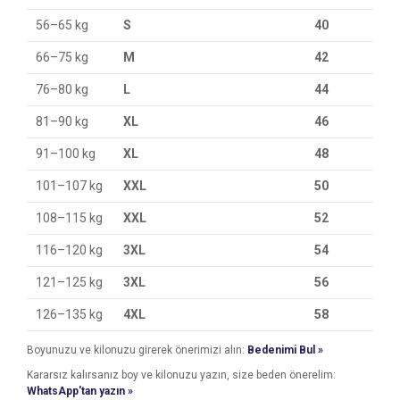
56–65 kg
S
40
66–75 kg
M
42
76–80 kg
L
44
81–90 kg
XL
46
91–100 kg
XL
48
101–107 kg
XXL
50
108–115 kg
XXL
52
116–120 kg
3XL
54
121–125 kg
3XL
56
126–135 kg
4XL
58
Boyunuzu ve kilonuzu girerek önerimizi alın:
Bedenimi Bul »
Kararsız kalırsanız boy ve kilonuzu yazın, size beden önerelim:
WhatsApp'tan yazın »