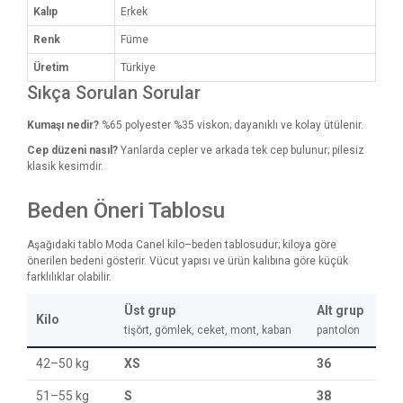
Kalıp
Erkek
Renk
Füme
Üretim
Türkiye
Sıkça Sorulan Sorular
Kumaşı nedir?
%65 polyester %35 viskon; dayanıklı ve kolay ütülenir.
Cep düzeni nasıl?
Yanlarda cepler ve arkada tek cep bulunur; pilesiz
klasik kesimdir.
Beden Öneri Tablosu
Aşağıdaki tablo Moda Canel kilo–beden tablosudur; kiloya göre
önerilen bedeni gösterir. Vücut yapısı ve ürün kalıbına göre küçük
farklılıklar olabilir.
Üst grup
Alt grup
Kilo
tişört, gömlek, ceket, mont, kaban
pantolon
42–50 kg
XS
36
51–55 kg
S
38