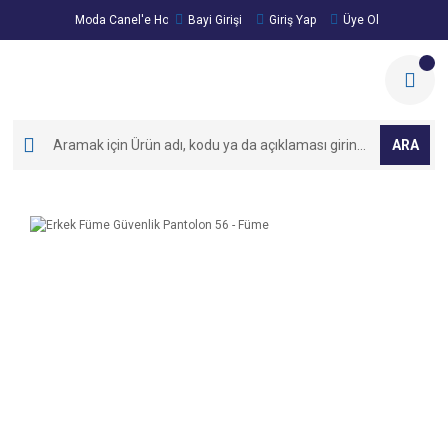
Moda Canel'e Hoşgeldiniz!
Bayi Girişi
Giriş Yap
Üye Ol
ARA