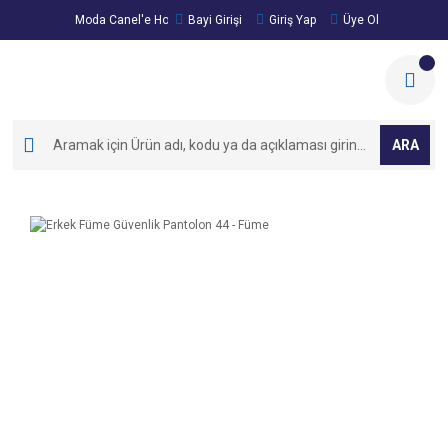
Moda Canel'e Hoşgeldiniz!
Bayi Girişi
Giriş Yap
Üye Ol
ARA