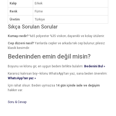
Kalıp
Erkek
Renk
Füme
Üretim
Türkiye
Sıkça Sorulan Sorular
Kumaşı nedir?
%65 polyester %35 viskon; dayanıklı ve kolay ütülenir.
Cep düzeni nasıl?
Yanlarda cepler ve arkada tek cep bulunur; pilesiz
klasik kesimdir.
Bedeninden emin değil misin?
Boyunu ve kilonu gir, en uygun bedeni birlikte bulalım:
Bedenini Bul »
Kararsız kalırsan boy–kilonu WhatsApp'tan yaz, sana beden önerelim:
WhatsApp'tan yaz »
İçin rahat olsun: Beden uymazsa
14 gün içinde iade ve değişim
hakkın var.
Soru & Cevap
Bu ürünün fiyat bilgisi, resim, ürün açıklamalarında ve diğer
konularda yetersiz gördüğünüz noktaları öneri formunu
Bu ürüne ilk yorumu siz yapın!
kullanarak tarafımıza iletebilirsiniz.