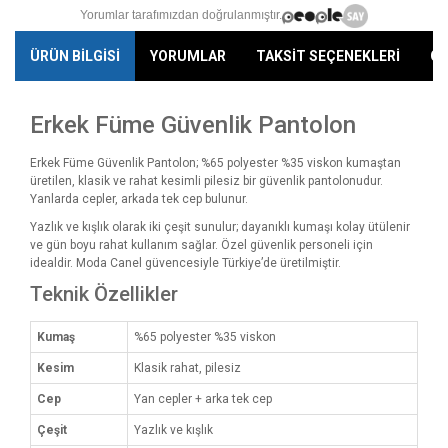
Yorumlar tarafımızdan doğrulanmıştır.
ÜRÜN BİLGİSİ
YORUMLAR
TAKSİT SEÇENEKLERİ
ÖN
Erkek Füme Güvenlik Pantolon
Erkek Füme Güvenlik Pantolon; %65 polyester %35 viskon kumaştan
üretilen, klasik ve rahat kesimli pilesiz bir güvenlik pantolonudur.
Yanlarda cepler, arkada tek cep bulunur.
Yazlık ve kışlık olarak iki çeşit sunulur; dayanıklı kumaşı kolay ütülenir
ve gün boyu rahat kullanım sağlar. Özel güvenlik personeli için
idealdir. Moda Canel güvencesiyle Türkiye’de üretilmiştir.
Teknik Özellikler
Kumaş
%65 polyester %35 viskon
Kesim
Klasik rahat, pilesiz
Cep
Yan cepler + arka tek cep
Çeşit
Yazlık ve kışlık