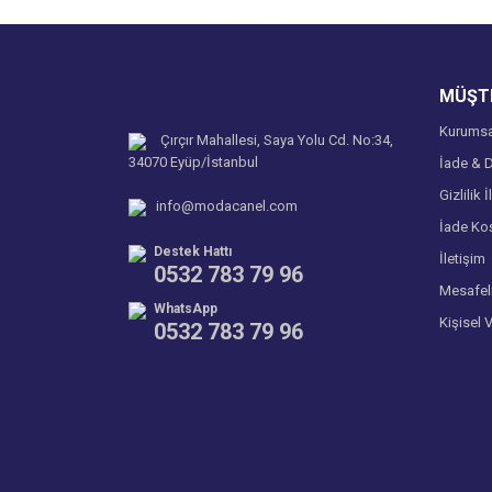
Ürün açıklamasında eksik bilgiler bulunuyor.
Ürün bilgilerinde hatalar bulunuyor.
Ürün fiyatı diğer sitelerden daha pahalı.
MÜŞTE
Bu ürüne benzer farklı alternatifler olmalı.
Kurumsa
Çırçır Mahallesi, Saya Yolu Cd. No:34,
34070 Eyüp/İstanbul
İade & D
Gizlilik İ
info@modacanel.com
İade Koş
Destek Hattı
İletişim
0532 783 79 96
Mesafel
WhatsApp
Kişisel 
0532 783 79 96