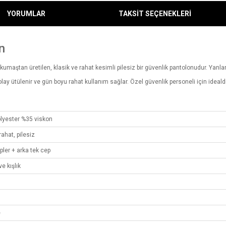
YORUMLAR
TAKSİT SEÇENEKLERİ
n
maştan üretilen, klasik ve rahat kesimli pilesiz bir güvenlik pantolonudur. Yanlar
 kolay ütülenir ve gün boyu rahat kullanım sağlar. Özel güvenlik personeli için ideal
lyester %35 viskon
rahat, pilesiz
pler + arka tek cep
ve kışlık
e