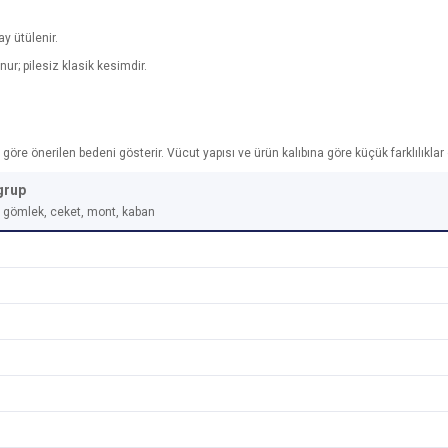
y ütülenir.
ur; pilesiz klasik kesimdir.
re önerilen bedeni gösterir. Vücut yapısı ve ürün kalıbına göre küçük farklılıklar ol
grup
t, gömlek, ceket, mont, kaban