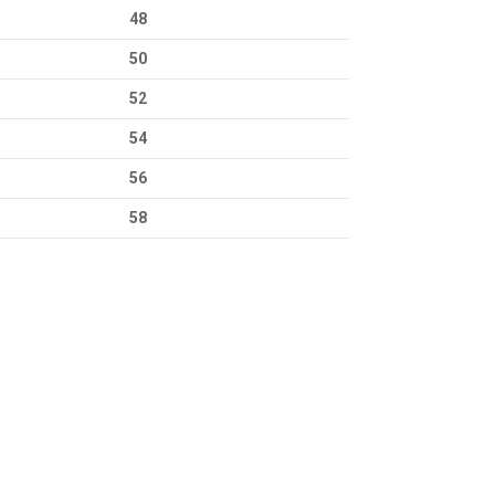
48
50
52
54
56
58
za iletebilirsiniz.