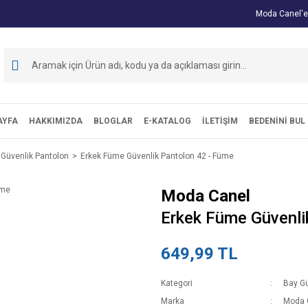
Moda Canel'e
AYFA
HAKKIMIZDA
BLOGLAR
E-KATALOG
İLETİŞİM
BEDENİNİ BUL
 Güvenlik Pantolon
Erkek Füme Güvenlik Pantolon 42 - Füme
Moda Canel
Erkek Füme Güvenli
649,99 TL
Kategori
Bay Gü
Marka
Moda 