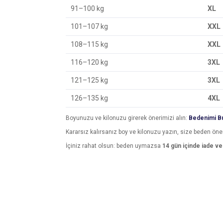
91–100 kg
XL
101–107 kg
XXL
108–115 kg
XXL
116–120 kg
3XL
121–125 kg
3XL
126–135 kg
4XL
Boyunuzu ve kilonuzu girerek önerimizi alın:
Bedenimi Bu
Kararsız kalırsanız boy ve kilonuzu yazın, size beden öne
İçiniz rahat olsun: beden uymazsa
14 gün içinde iade v
Bu ürünün fiyat bilgisi, resim, ürün açıklamalarında v
Görüş ve önerileriniz için teşekkür ederiz.
Ürün resmi kalitesiz, bozuk veya görüntülenemiyo