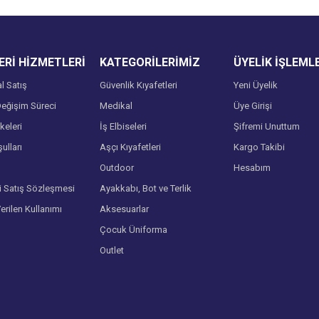
Rİ HİZMETLERİ
KATEGORİLERİMİZ
ÜYELİK İŞLEML
l Satış
Güvenlik Kıyafetleri
Yeni Üyelik
eğişim Süreci
Medikal
Üye Girişi
lkeleri
İş Elbiseleri
Şifremi Unuttum
ulları
Aşçı Kıyafetleri
Kargo Takibi
Gönder
Outdoor
Hesabım
i Satış Sözleşmesi
Ayakkabı, Bot ve Terlik
Verilen Kullanımı
Aksesuarlar
Çocuk Üniforma
Outlet