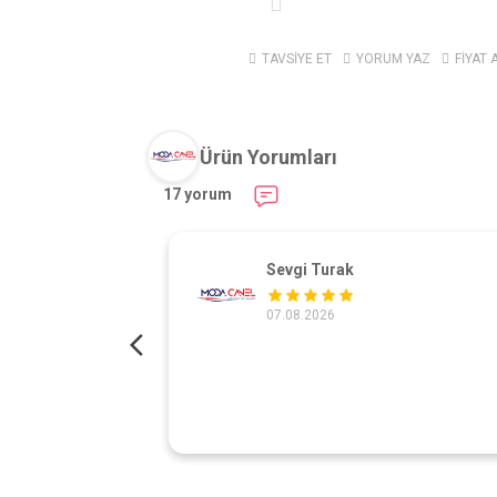
TAVSİYE ET
YORUM YAZ
FİYAT 
Ürün Yorumları
17 yorum
Sevgi Turak
07.08.2026