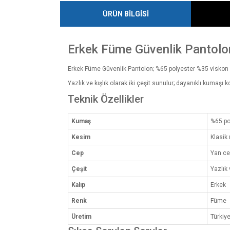
ÜRÜN BİLGİSİ
Erkek Füme Güvenlik Pantolo
Erkek Füme Güvenlik Pantolon; %65 polyester %35 viskon ku
Yazlık ve kışlık olarak iki çeşit sunulur; dayanıklı kumaşı
Teknik Özellikler
Kumaş
%65 po
Kesim
Klasik 
Cep
Yan ce
Çeşit
Yazlık 
Kalıp
Erkek
Renk
Füme
Üretim
Türkiy