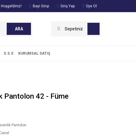
 Hoşgeldiniz!
Bayi Girişi
Giriş Yap
Üye Ol
ARA
Sepetiniz
S.S.S
KURUMSAL SATIŞ
k Pantolon 42 - Füme
venlik Pantolon
Canel