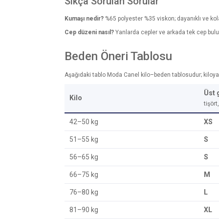
Sıkça Sorulan Sorular
Kumaşı nedir?
%65 polyester %35 viskon; dayanıklı ve kola
Cep düzeni nasıl?
Yanlarda cepler ve arkada tek cep bulun
Beden Öneri Tablosu
Aşağıdaki tablo Moda Canel kilo–beden tablosudur; kiloya gö
Üst 
Kilo
tişör
42–50 kg
XS
51–55 kg
S
56–65 kg
S
66–75 kg
M
76–80 kg
L
81–90 kg
XL