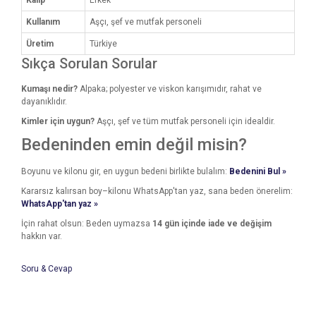
Kalıp
Erkek
Kullanım
Aşçı, şef ve mutfak personeli
Üretim
Türkiye
Sıkça Sorulan Sorular
Kumaşı nedir?
Alpaka; polyester ve viskon karışımıdır, rahat ve
dayanıklıdır.
Kimler için uygun?
Aşçı, şef ve tüm mutfak personeli için idealdir.
Bedeninden emin değil misin?
Boyunu ve kilonu gir, en uygun bedeni birlikte bulalım:
Bedenini Bul »
Kararsız kalırsan boy–kilonu WhatsApp'tan yaz, sana beden önerelim:
WhatsApp'tan yaz »
İçin rahat olsun: Beden uymazsa
14 gün içinde iade ve değişim
hakkın var.
Soru & Cevap
Bu ürünün fiyat bilgisi, resim, ürün açıklamalarında ve diğer
konularda yetersiz gördüğünüz noktaları öneri formunu
Bu ürüne ilk yorumu siz yapın!
kullanarak tarafımıza iletebilirsiniz.
Ürün hakkında henüz soru sorulmamış.