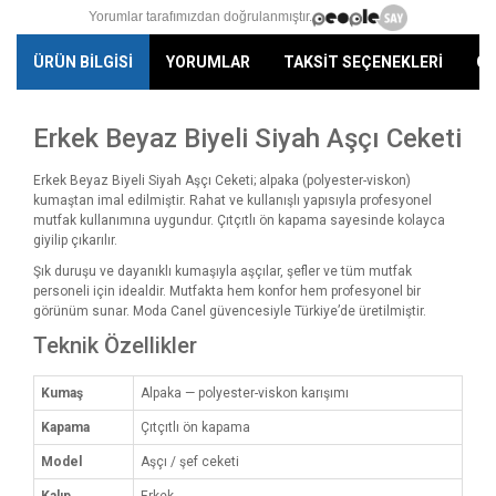
Yorumlar tarafımızdan doğrulanmıştır.
ÜRÜN BİLGİSİ
YORUMLAR
TAKSİT SEÇENEKLERİ
ÖN
Erkek Beyaz Biyeli Siyah Aşçı Ceketi
Erkek Beyaz Biyeli Siyah Aşçı Ceketi; alpaka (polyester-viskon)
kumaştan imal edilmiştir. Rahat ve kullanışlı yapısıyla profesyonel
mutfak kullanımına uygundur. Çıtçıtlı ön kapama sayesinde kolayca
giyilip çıkarılır.
Şık duruşu ve dayanıklı kumaşıyla aşçılar, şefler ve tüm mutfak
personeli için idealdir. Mutfakta hem konfor hem profesyonel bir
görünüm sunar. Moda Canel güvencesiyle Türkiye’de üretilmiştir.
Teknik Özellikler
Kumaş
Alpaka — polyester-viskon karışımı
Kapama
Çıtçıtlı ön kapama
Model
Aşçı / şef ceketi