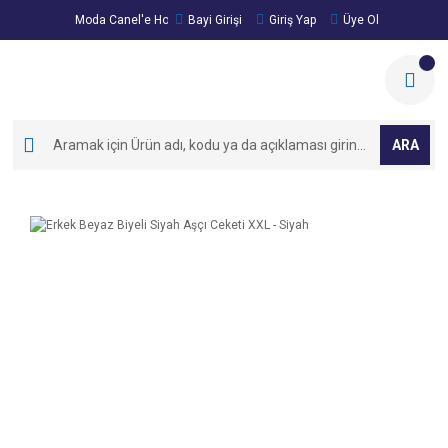
Moda Canel'e Hoşgeldiniz!
Bayi Girişi
Giriş Yap
Üye Ol
ARA