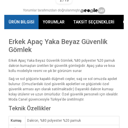
Yorumlar tarafımızdan doğrulanmıştır.
ÜRÜN BİLGİSİ
YORUMLAR
TAKSİT SEÇENEKLERİ
ÖN
Erkek Apaç Yaka Beyaz Güvenlik
Gömlek
Erkek Apaç Yaka Beyaz Güvenlik Gömlek; %80 polyester %20 pamuk
dakron kumaştan üretilen bir güvenlik gömleğidir. Apaç yaka ve kısa
kollu modeliyle resmi ve şık bir görünüm sunar.
Sağ ve sol göğüste kapaklı düğmeli cepler, sağ ve sol omuzda apolet
bulunur. (Omuzlardaki özel güvenlik apoletleri ve göğüsteki özel
güvenlik arması ayrı olarak satılmaktadır.) Dayanıklı dakron kumaşı
kolay ütülenir ve uzun ömürlüdür. Özel güvenlik personeli için idealdir.
Moda Canel güvencesiyle Türkiye’de üretilmiştir.
Teknik Özellikler
Kumaş
Dakron, %80 polyester %20 pamuk