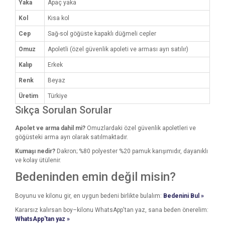
Yaka
Apaç yaka
Kol
Kısa kol
Cep
Sağ-sol göğüste kapaklı düğmeli cepler
Omuz
Apoletli (özel güvenlik apoleti ve arması ayrı satılır)
Kalıp
Erkek
Renk
Beyaz
Üretim
Türkiye
Sıkça Sorulan Sorular
Apolet ve arma dahil mi?
Omuzlardaki özel güvenlik apoletleri ve
göğüsteki arma ayrı olarak satılmaktadır.
Kumaşı nedir?
Dakron; %80 polyester %20 pamuk karışımıdır, dayanıklı
ve kolay ütülenir.
Bedeninden emin değil misin?
Boyunu ve kilonu gir, en uygun bedeni birlikte bulalım:
Bedenini Bul »
Kararsız kalırsan boy–kilonu WhatsApp'tan yaz, sana beden önerelim:
WhatsApp'tan yaz »