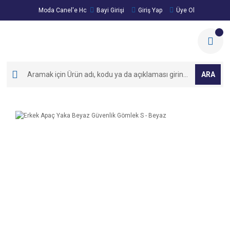
Moda Canel'e Hoşgeldiniz!
Bayi Girişi
Giriş Yap
Üye Ol
ARA