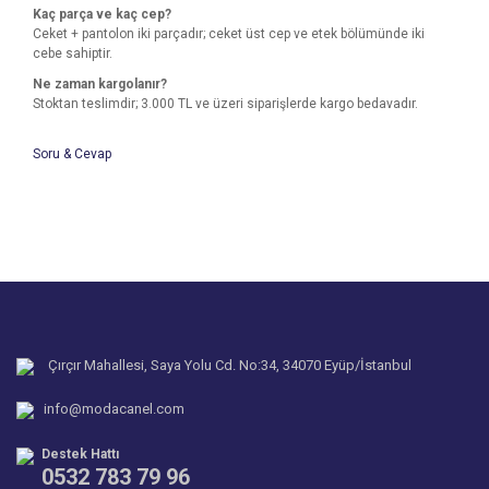
Kaç parça ve kaç cep?
Ceket + pantolon iki parçadır; ceket üst cep ve etek bölümünde iki
cebe sahiptir.
Ne zaman kargolanır?
Stoktan teslimdir; 3.000 TL ve üzeri siparişlerde kargo bedavadır.
Soru & Cevap
Bu ürünün fiyat bilgisi, resim, ürün açıklamalarında ve diğer
konularda yetersiz gördüğünüz noktaları öneri formunu
Bu ürüne ilk yorumu siz yapın!
kullanarak tarafımıza iletebilirsiniz.
Ürün hakkında henüz soru sorulmamış.
Görüş ve önerileriniz için teşekkür ederiz.
Yorum Yaz
Ürün resmi kalitesiz, bozuk veya görüntülenemiyor.
Soru Sor
Ürün açıklamasında eksik bilgiler bulunuyor.
Ürün bilgilerinde hatalar bulunuyor.
Çırçır Mahallesi, Saya Yolu Cd. No:34, 34070 Eyüp/İstanbul
Ürün fiyatı diğer sitelerden daha pahalı.
info@modacanel.com
Bu ürüne benzer farklı alternatifler olmalı.
Destek Hattı
0532 783 79 96