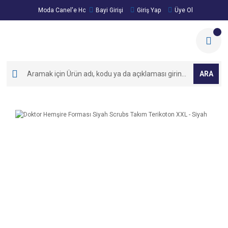
Moda Canel'e Hoşgeldiniz!
Bayi Girişi
Giriş Yap
Üye Ol
ARA