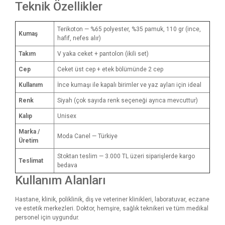
Teknik Özellikler
Terikoton — %65 polyester, %35 pamuk, 110 gr (ince,
Kumaş
hafif, nefes alır)
Takım
V yaka ceket + pantolon (ikili set)
Cep
Ceket üst cep + etek bölümünde 2 cep
Kullanım
İnce kumaşı ile kapalı birimler ve yaz ayları için ideal
Renk
Siyah (çok sayıda renk seçeneği ayrıca mevcuttur)
Kalıp
Unisex
Marka /
Moda Canel — Türkiye
Üretim
Stoktan teslim — 3.000 TL üzeri siparişlerde kargo
Teslimat
bedava
Kullanım Alanları
Hastane, klinik, poliklinik, diş ve veteriner klinikleri, laboratuvar, eczane
ve estetik merkezleri. Doktor, hemşire, sağlık teknikeri ve tüm medikal
personel için uygundur.