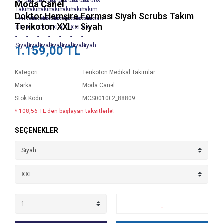
Moda Canel
Doktor Hemşire Forması Siyah Scrubs Takım
Terikoton XXL - Siyah
1.159,00 TL
Kategori
Terikoton Medikal Takımlar
Marka
Moda Canel
Stok Kodu
MCS001002_88809
* 108,56 TL den başlayan taksitlerle!
SEÇENEKLER