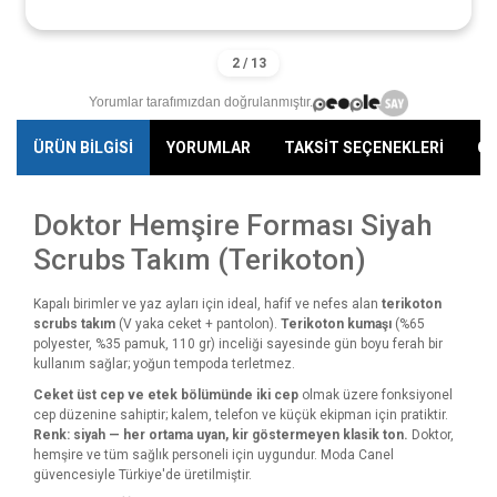
Yorumlar tarafımızdan doğrulanmıştır.
ÜRÜN BİLGİSİ
YORUMLAR
TAKSİT SEÇENEKLERİ
ÖN
Doktor Hemşire Forması Siyah
Scrubs Takım (Terikoton)
Kapalı birimler ve yaz ayları için ideal, hafif ve nefes alan
terikoton
scrubs takım
(V yaka ceket + pantolon).
Terikoton kumaşı
(%65
polyester, %35 pamuk, 110 gr) inceliği sayesinde gün boyu ferah bir
kullanım sağlar; yoğun tempoda terletmez.
Ceket üst cep ve etek bölümünde iki cep
olmak üzere fonksiyonel
cep düzenine sahiptir; kalem, telefon ve küçük ekipman için pratiktir.
Renk: siyah — her ortama uyan, kir göstermeyen klasik ton.
Doktor,
hemşire ve tüm sağlık personeli için uygundur. Moda Canel
güvencesiyle Türkiye'de üretilmiştir.