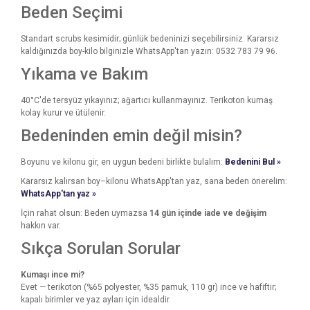
Beden Seçimi
Standart scrubs kesimidir; günlük bedeninizi seçebilirsiniz. Kararsız
kaldığınızda boy-kilo bilginizle WhatsApp'tan yazın: 0532 783 79 96.
Yıkama ve Bakım
40°C'de tersyüz yıkayınız; ağartıcı kullanmayınız. Terikoton kumaş
kolay kurur ve ütülenir.
Bedeninden emin değil misin?
Boyunu ve kilonu gir, en uygun bedeni birlikte bulalım:
Bedenini Bul »
Kararsız kalırsan boy–kilonu WhatsApp'tan yaz, sana beden önerelim:
WhatsApp'tan yaz »
İçin rahat olsun: Beden uymazsa
14 gün içinde iade ve değişim
hakkın var.
Sıkça Sorulan Sorular
Kumaşı ince mi?
Evet — terikoton (%65 polyester, %35 pamuk, 110 gr) ince ve hafiftir;
kapalı birimler ve yaz ayları için idealdir.