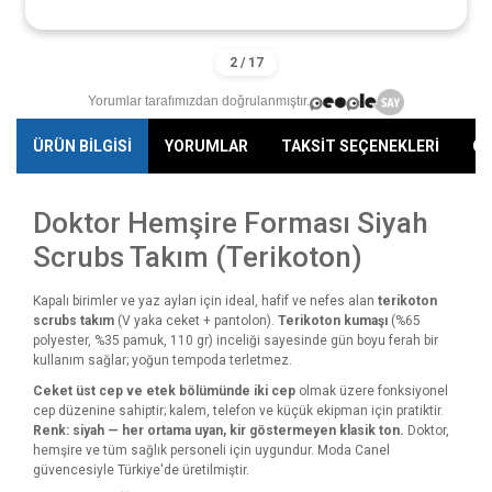
Yorumlar tarafımızdan doğrulanmıştır.
ÜRÜN BİLGİSİ
YORUMLAR
TAKSİT SEÇENEKLERİ
ÖN
Doktor Hemşire Forması Siyah
Scrubs Takım (Terikoton)
Kapalı birimler ve yaz ayları için ideal, hafif ve nefes alan
terikoton
scrubs takım
(V yaka ceket + pantolon).
Terikoton kumaşı
(%65
polyester, %35 pamuk, 110 gr) inceliği sayesinde gün boyu ferah bir
kullanım sağlar; yoğun tempoda terletmez.
Ceket üst cep ve etek bölümünde iki cep
olmak üzere fonksiyonel
cep düzenine sahiptir; kalem, telefon ve küçük ekipman için pratiktir.
Renk: siyah — her ortama uyan, kir göstermeyen klasik ton.
Doktor,
hemşire ve tüm sağlık personeli için uygundur. Moda Canel
güvencesiyle Türkiye'de üretilmiştir.