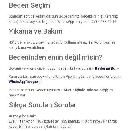
Beden Seçimi
Standart scrubs kesimidir; günlük bedeninizi seçebilirsiniz. Kararsız
kaldığınızda boy-kilo bilginizle WhatsApp'tan yazın: 0532 783 79 96.
Yıkama ve Bakım
40°C'de tersyüz yıkayınız; ağartıcı kullanmayınız. Terikoton kumaş
kolay kurur ve ütülenir.
Bedeninden emin değil misin?
Boyunu ve kilonu gir, en uygun bedeni birlikte bulalım:
Bedenini Bul »
Kararsız kalırsan boy–kilonu WhatsApp'tan yaz, sana beden önerelim:
WhatsApp'tan yaz »
İçin rahat olsun: Beden uymazsa
14 gün içinde iade ve değişim
hakkın var.
Sıkça Sorulan Sorular
Kumaşı ince mi?
Evet — terikoton (%65 polyester, %35 pamuk, 110 gr) ince ve hafiftir;
kapalı birimler ve yaz ayları için idealdir.