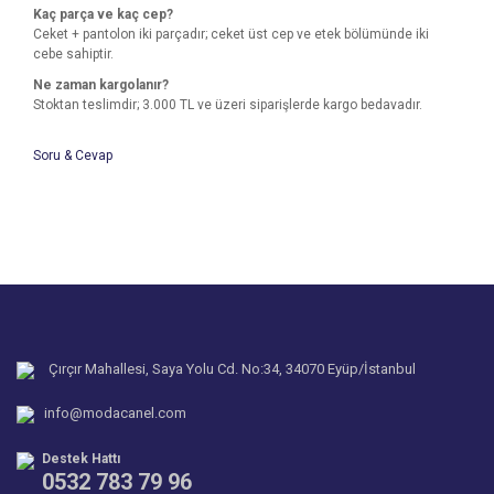
Kaç parça ve kaç cep?
Ceket + pantolon iki parçadır; ceket üst cep ve etek bölümünde iki
cebe sahiptir.
Ne zaman kargolanır?
Stoktan teslimdir; 3.000 TL ve üzeri siparişlerde kargo bedavadır.
Soru & Cevap
Bu ürünün fiyat bilgisi, resim, ürün açıklamalarında ve diğer
konularda yetersiz gördüğünüz noktaları öneri formunu
Bu ürüne ilk yorumu siz yapın!
kullanarak tarafımıza iletebilirsiniz.
Ürün hakkında henüz soru sorulmamış.
Görüş ve önerileriniz için teşekkür ederiz.
Yorum Yaz
Ürün resmi kalitesiz, bozuk veya görüntülenemiyor.
Soru Sor
Ürün açıklamasında eksik bilgiler bulunuyor.
Ürün bilgilerinde hatalar bulunuyor.
Çırçır Mahallesi, Saya Yolu Cd. No:34, 34070 Eyüp/İstanbul
Ürün fiyatı diğer sitelerden daha pahalı.
info@modacanel.com
Bu ürüne benzer farklı alternatifler olmalı.
Destek Hattı
0532 783 79 96