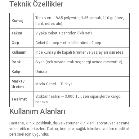
Teknik Özellikler
Terikoton — %65 polyester, %35 pamuk, 110 gr (ince,
Kumaş
hafif, nefes alır)
Takım
V yaka ceket + pantolon (ikili set)
Cep
Ceket üst cep + etek bölümünde 2 cep
Kullanım
İnce kumaşı ile kapalı birimler ve yaz ayları için ideal
Renk
Siyah (çok sayıda renk seçeneği ayrıca mevcuttur)
Kalıp
Unisex
Marka /
Moda Canel — Türkiye
Üretim
Stoktan teslim — 3.000 TL üzeri siparişlerde kargo
Teslimat
bedava
Kullanım Alanları
Hastane, klinik, poliklinik, diş ve veteriner klinikleri, laboratuvar, eczane
ve estetik merkezleri. Doktor, hemşire, sağlık teknikeri ve tüm medikal
personel için uygundur.