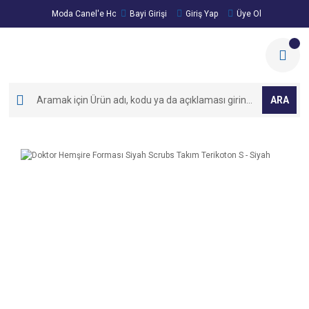
Moda Canel'e Hoşgeldiniz!
Bayi Girişi
Giriş Yap
Üye Ol
ARA