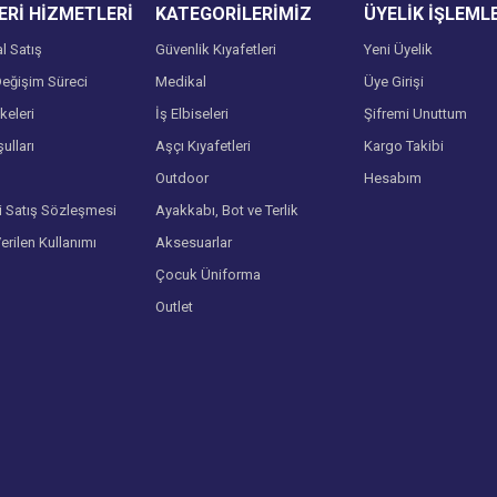
Rİ HİZMETLERİ
KATEGORİLERİMİZ
ÜYELİK İŞLEML
l Satış
Güvenlik Kıyafetleri
Yeni Üyelik
eğişim Süreci
Medikal
Üye Girişi
lkeleri
İş Elbiseleri
Şifremi Unuttum
ulları
Aşçı Kıyafetleri
Kargo Takibi
Gönder
Outdoor
Hesabım
i Satış Sözleşmesi
Ayakkabı, Bot ve Terlik
Verilen Kullanımı
Aksesuarlar
Çocuk Üniforma
Outlet