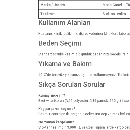
Marka / Üretim
Moda Canel — Tü
Teslimat
Stoktan teslim —
Kullanım Alanları
Hastane, klinik, poliklinik, diş ve veteriner klinikleri, la
Beden Seçimi
Standart scrubs kesimidir; günlük bedeninizi seçebilirsini
Yıkama ve Bakım
40°C'de tersyüz yıkayınız; ağartıcı kullanmayınız. Terikot
Sıkça Sorulan Sorular
Kumaşı ince mi?
Evet — terikoton (%65 polyester, %35 pamuk, 110 gr) ince ve h
Kaç parça ve kaç cep?
Ceket + pantolon iki parçadır; ceket üst cep ve etek bölüm
Ne zaman kargolanır?
Stoktan teslimdir; 3.000 TL ve üzeri siparişlerde kargo bed