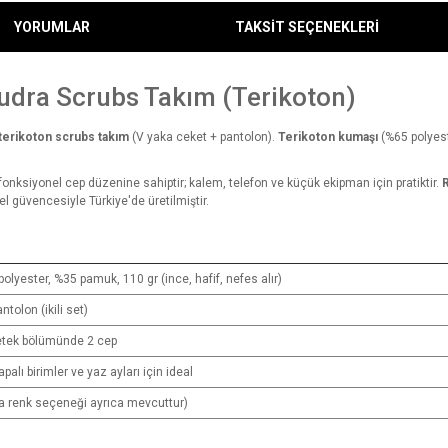
YORUMLAR
TAKSİT SEÇENEKLERİ
udra Scrubs Takım (Terikoton)
terikoton scrubs takım
(V yaka ceket + pantolon).
Terikoton kumaşı
(%65 polyest
onksiyonel cep düzenine sahiptir; kalem, telefon ve küçük ekipman için pratiktir.
R
 güvencesiyle Türkiye'de üretilmiştir.
olyester, %35 pamuk, 110 gr (ince, hafif, nefes alır)
tolon (ikili set)
etek bölümünde 2 cep
palı birimler ve yaz ayları için ideal
a renk seçeneği ayrıca mevcuttur)