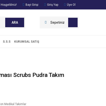
 Hoşgeldiniz!
Bayi Girişi
Giriş Yap
Üye Ol
ARA
Sepetiniz
S.S.S
KURUMSAL SATIŞ
ması Scrubs Pudra Takım
ton Medikal Takımlar