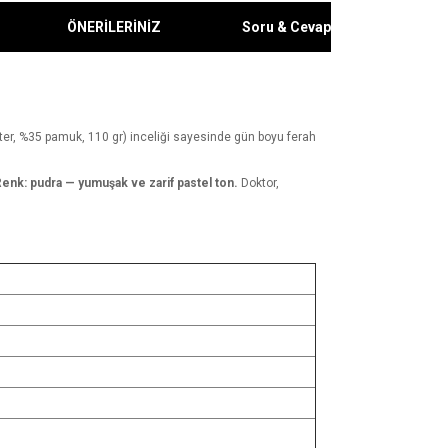
ÖNERİLERİNİZ
Soru & Cevap
er, %35 pamuk, 110 gr) inceliği sayesinde gün boyu ferah
enk: pudra — yumuşak ve zarif pastel ton.
Doktor,