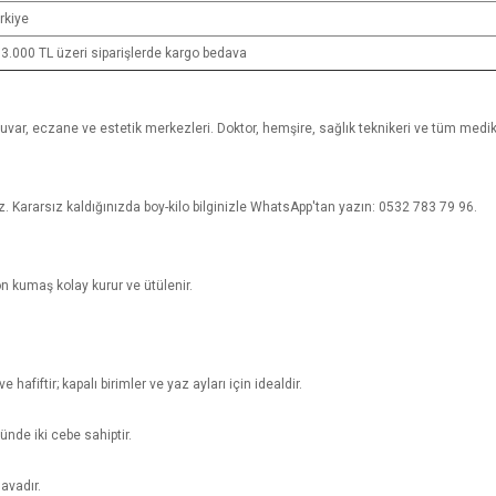
rkiye
 3.000 TL üzeri siparişlerde kargo bedava
boratuvar, eczane ve estetik merkezleri. Doktor, hemşire, sağlık teknikeri ve tüm med
z. Kararsız kaldığınızda boy-kilo bilginizle WhatsApp'tan yazın: 0532 783 79 96.
on kumaş kolay kurur ve ütülenir.
afiftir; kapalı birimler ve yaz ayları için idealdir.
ünde iki cebe sahiptir.
avadır.