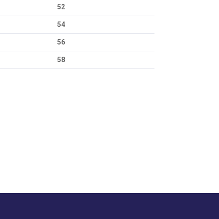
52
54
56
58
za iletebilirsiniz.