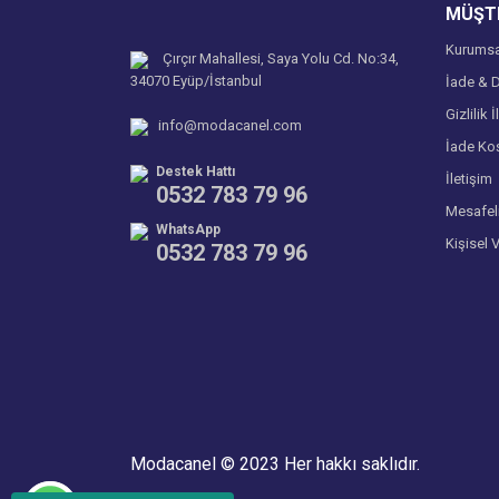
MÜŞTE
Bu ürüne benzer farklı alternatifler olmalı.
Kurumsa
Çırçır Mahallesi, Saya Yolu Cd. No:34,
34070 Eyüp/İstanbul
İade & D
Gizlilik İ
info@modacanel.com
İade Koş
Destek Hattı
İletişim
0532 783 79 96
Mesafel
WhatsApp
Kişisel 
0532 783 79 96
Modacanel © 2023 Her hakkı saklıdır.