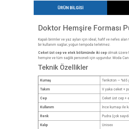
ÜRÜN BİLGİSİ
Doktor Hemşire Forması P
Kapalı birimler ve yaz ayları için ideal, hafif ve nefes alan
bir kullanım sağlar; yoğun tempoda terletmez.
Ceket üst cep ve etek bölümünde iki cep
olmak üzere f
hemşire ve tüm sağlık personeli için uygundur. Moda Canel
Teknik Özellikler
Kumaş
Terikoton — %65 p
Takım
V yaka ceket + pan
Cep
Ceket üst cep + 
Kullanım
İnce kumaşı ile ka
Renk
Pudra (çok sayıd
Kalıp
Unisex