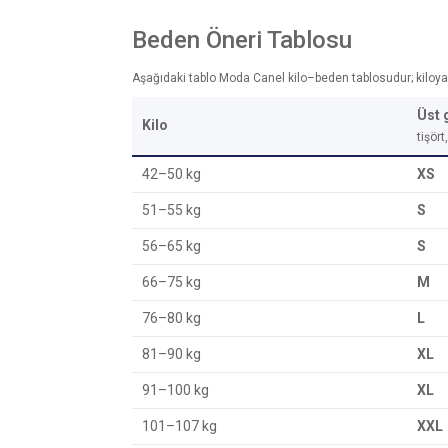
Beden Öneri Tablosu
Aşağıdaki tablo Moda Canel kilo–beden tablosudur; kiloya gö
Üst 
Kilo
tişör
42–50 kg
XS
51–55 kg
S
56–65 kg
S
66–75 kg
M
76–80 kg
L
81–90 kg
XL
91–100 kg
XL
101–107 kg
XXL