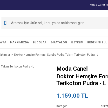
Moda Canel'e
AYFA
HAKKIMIZDA
BLOGLAR
E-KATALOG
İLETİŞİM
BEDENİNİ BUL
Takımlar
Doktor Hemşire Forması Scrubs Pudra Takım Terikoton Pudra - L
Moda Canel
Doktor Hemşire For
Terikoton Pudra - L
1.159,00 TL
Kategori
Teriko