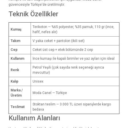
güvencesiyle Türkiye'de üretilmiştir.
Teknik Özellikler
Terikoton — %65 polyester, %35 pamuk, 110 gr (ince,
Kumaş
hafif, nefes alır)
Takım
V yaka ceket + pantolon (ikili set)
Cep
Ceket üst cep + etek bölümünde 2 cep
Kullanım
İnce kumaşı ile kapalı birimler ve yaz ayları için ideal
Petrol Yeşili (çok sayıda renk seçeneği ayrıca
Renk
mevcuttur)
Kalıp
Unisex
Marka /
Moda Canel — Türkiye
Üretim
Stoktan teslim — 3.000 TL üzeri siparişlerde kargo
Teslimat
bedava
Kullanım Alanları