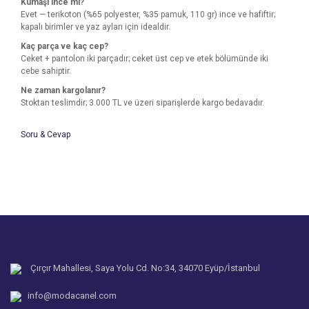
Kumaşı ince mi?
Evet — terikoton (%65 polyester, %35 pamuk, 110 gr) ince ve hafiftir;
kapalı birimler ve yaz ayları için idealdir.
Kaç parça ve kaç cep?
Ceket + pantolon iki parçadır; ceket üst cep ve etek bölümünde iki
cebe sahiptir.
Ne zaman kargolanır?
Stoktan teslimdir; 3.000 TL ve üzeri siparişlerde kargo bedavadır.
Soru & Cevap
Bu ürünün fiyat bilgisi, resim, ürün açıklamalarında ve diğer
konularda yetersiz gördüğünüz noktaları öneri formunu
Bu ürüne ilk yorumu siz yapın!
kullanarak tarafımıza iletebilirsiniz.
Ürün hakkında henüz soru sorulmamış.
Görüş ve önerileriniz için teşekkür ederiz.
Yorum Yaz
Ürün resmi kalitesiz, bozuk veya görüntülenemiyor.
Soru Sor
Ürün açıklamasında eksik bilgiler bulunuyor.
Ürün bilgilerinde hatalar bulunuyor.
Çırçır Mahallesi, Saya Yolu Cd. No:34, 34070 Eyüp/İstanbul
Ürün fiyatı diğer sitelerden daha pahalı.
info@modacanel.com
Bu ürüne benzer farklı alternatifler olmalı.