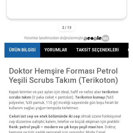
Yorumlar tarafımızdan doğrulanmıştır.
ÜRÜN BİLGİSİ
YORUMLAR
TAKSİT SEÇENEKLERİ
ÖN
Doktor Hemşire Forması Petrol
Yeşili Scrubs Takım (Terikoton)
Kapalı birimler ve yaz ayları için ideal, hafif ve nefes alan
terikoton
scrubs takım
(V yaka ceket + pantolon).
Terikoton kumaşı
(%65
polyester, %35 pamuk, 110 gr) inceliği sayesinde gün boyu ferah bir
kullanım sağlar; yoğun tempoda terletmez.
Ceket üst cep ve etek bölümünde iki cep
olmak üzere fonksiyonel
cep düzenine sahiptir; kalem, telefon ve küçük ekipman için pratiktir.
Renk: petrol yeşili — modern ve şık koyu yeşil-mavi ton.
Doktor,
hemşire ve tüm sağlık personeli için uygundur. Moda Canel