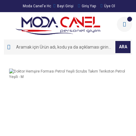
Moda Canel'e Hoşgeldiniz!
Bayi Girişi
Giriş Yap
Üye Ol
ARA