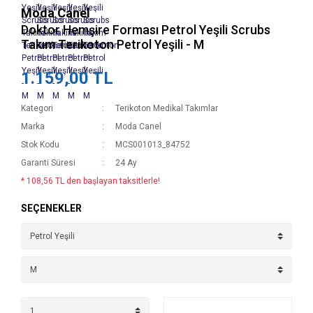
Moda Canel
Doktor Hemşire Forması Petrol Yeşili Scrubs
Takım Terikoton Petrol Yeşili - M
1.159,00 TL
Kategori
Terikoton Medikal Takımlar
Marka
Moda Canel
Stok Kodu
MCS001013_84752
Garanti Süresi
24 Ay
* 108,56 TL den başlayan taksitlerle!
SEÇENEKLER