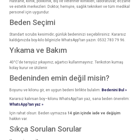
Hastane, klinik, poliklinik, diş ve veteriner klinikleri, laboratuvar, eczane
ve estetik merkezleri. Doktor, hemşire, sağlık teknikeri ve tüm medikal
personel için uygundur.
Beden Seçimi
Standart scrubs kesimidir; günlük bedeninizi seçebilirsiniz. Kararsız
kaldığınızda boy-kilo bilginizle WhatsApp'tan yazın: 0532 783 79 96.
Yıkama ve Bakım
40°C'de tersyüz yıkayınız; ağartıcı kullanmayınız. Terikoton kumaş
kolay kurur ve ütülenir.
Bedeninden emin değil misin?
Boyunu ve kilonu gir, en uygun bedeni birlikte bulalım:
Bedenini Bul »
Kararsız kalırsan boy–kilonu WhatsApp'tan yaz, sana beden önerelim:
WhatsApp'tan yaz »
İçin rahat olsun: Beden uymazsa
14 gün içinde iade ve değişim
hakkın var.
Sıkça Sorulan Sorular