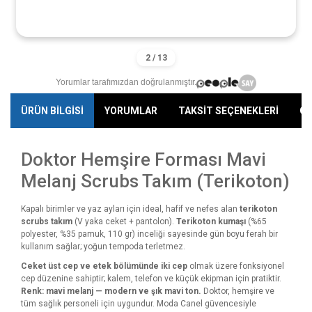
Yorumlar tarafımızdan doğrulanmıştır.
ÜRÜN BİLGİSİ
YORUMLAR
TAKSİT SEÇENEKLERİ
ÖN
Doktor Hemşire Forması Mavi
Melanj Scrubs Takım (Terikoton)
Kapalı birimler ve yaz ayları için ideal, hafif ve nefes alan
terikoton
scrubs takım
(V yaka ceket + pantolon).
Terikoton kumaşı
(%65
polyester, %35 pamuk, 110 gr) inceliği sayesinde gün boyu ferah bir
kullanım sağlar; yoğun tempoda terletmez.
Ceket üst cep ve etek bölümünde iki cep
olmak üzere fonksiyonel
cep düzenine sahiptir; kalem, telefon ve küçük ekipman için pratiktir.
Renk: mavi melanj — modern ve şık mavi ton.
Doktor, hemşire ve
tüm sağlık personeli için uygundur. Moda Canel güvencesiyle