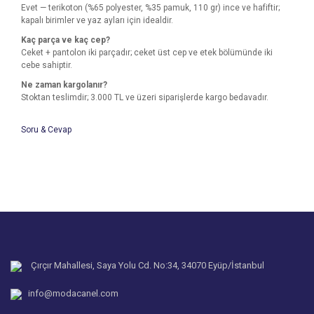
Evet — terikoton (%65 polyester, %35 pamuk, 110 gr) ince ve hafiftir;
kapalı birimler ve yaz ayları için idealdir.
Kaç parça ve kaç cep?
Ceket + pantolon iki parçadır; ceket üst cep ve etek bölümünde iki
cebe sahiptir.
Ne zaman kargolanır?
Stoktan teslimdir; 3.000 TL ve üzeri siparişlerde kargo bedavadır.
Soru & Cevap
Bu ürünün fiyat bilgisi, resim, ürün açıklamalarında ve diğer
konularda yetersiz gördüğünüz noktaları öneri formunu
Bu ürüne ilk yorumu siz yapın!
kullanarak tarafımıza iletebilirsiniz.
Ürün hakkında henüz soru sorulmamış.
Görüş ve önerileriniz için teşekkür ederiz.
Yorum Yaz
Ürün resmi kalitesiz, bozuk veya görüntülenemiyor.
Soru Sor
Ürün açıklamasında eksik bilgiler bulunuyor.
Ürün bilgilerinde hatalar bulunuyor.
Çırçır Mahallesi, Saya Yolu Cd. No:34, 34070 Eyüp/İstanbul
Ürün fiyatı diğer sitelerden daha pahalı.
info@modacanel.com
Bu ürüne benzer farklı alternatifler olmalı.