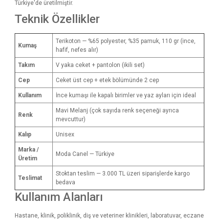
Türkiye'de üretilmiştir.
Teknik Özellikler
Terikoton — %65 polyester, %35 pamuk, 110 gr (ince,
Kumaş
hafif, nefes alır)
Takım
V yaka ceket + pantolon (ikili set)
Cep
Ceket üst cep + etek bölümünde 2 cep
Kullanım
İnce kumaşı ile kapalı birimler ve yaz ayları için ideal
Mavi Melanj (çok sayıda renk seçeneği ayrıca
Renk
mevcuttur)
Kalıp
Unisex
Marka /
Moda Canel — Türkiye
Üretim
Stoktan teslim — 3.000 TL üzeri siparişlerde kargo
Teslimat
bedava
Kullanım Alanları
Hastane, klinik, poliklinik, diş ve veteriner klinikleri, laboratuvar, eczane