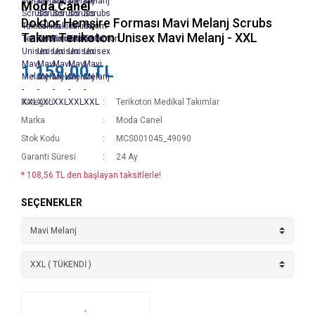
Moda Canel
Doktor Hemşire Forması Mavi Melanj Scrubs
Takım Terikoton Unisex Mavi Melanj - XXL
1.159,00 TL
Kategori
Terikoton Medikal Takımlar
Marka
Moda Canel
Stok Kodu
MCS001045_49090
Garanti Süresi
24 Ay
* 108,56 TL den başlayan taksitlerle!
SEÇENEKLER