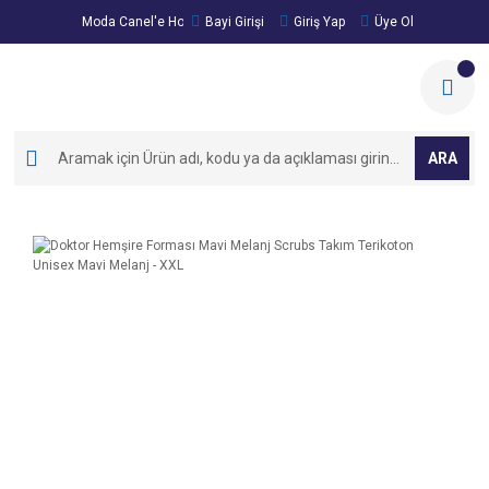
Moda Canel'e Hoşgeldiniz!
Bayi Girişi
Giriş Yap
Üye Ol
ARA