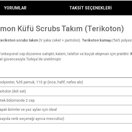
YORUMLAR
TAKSİT SEÇENEKLERİ
imon Küfü Scrubs Takım (Terikoton)
terikoton scrubs takım
(V yaka ceket + pantolon).
Terikoton kumaşı
(%65 polyest
onksiyonel cep düzenine sahiptir; kalem, telefon ve küçük ekipman için pratiktir.
R
 güvencesiyle Türkiye'de üretilmiştir.
olyester, %35 pamuk, 110 gr (ince, hafif, nefes alır)
tolon (ikili set)
etek bölümünde 2 cep
palı birimler ve yaz ayları için ideal
sayıda renk seçeneği ayrıca mevcuttur)