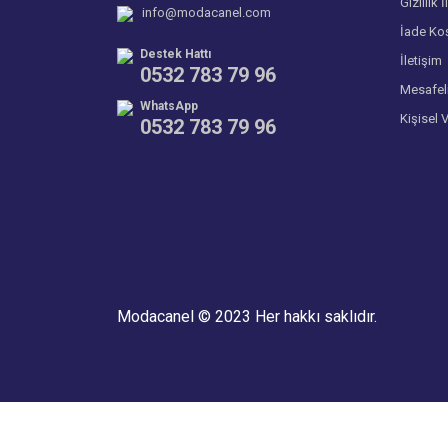
Gizlilik İ
info@modacanel.com
İade Koş
Destek Hattı
İletişim
0532 783 79 96
Mesafel
WhatsApp
Kişisel 
0532 783 79 96
Modacanel © 2023 Her hakkı saklıdır.