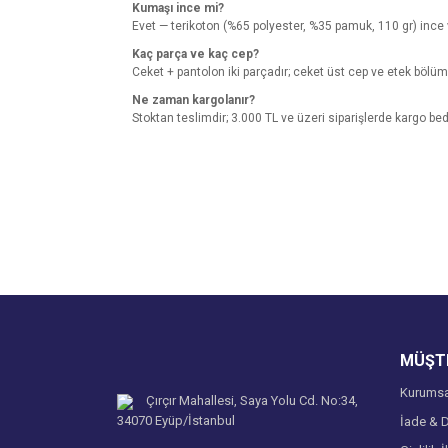
Kumaşı ince mi?
Evet — terikoton (%65 polyester, %35 pamuk, 110 gr) ince ve h
Kaç parça ve kaç cep?
Ceket + pantolon iki parçadır; ceket üst cep ve etek bölüm
Ne zaman kargolanır?
Stoktan teslimdir; 3.000 TL ve üzeri siparişlerde kargo bed
Bu ürünün fiyat bilgisi, resim, ürün açıklamalarında v
Görüş ve önerileriniz için teşekkür ederiz.
Ürün resmi kalitesiz, bozuk veya görüntülenemiyo
Ürün açıklamasında eksik bilgiler bulunuyor.
Ürün bilgilerinde hatalar bulunuyor.
Ürün fiyatı diğer sitelerden daha pahalı.
MÜŞTE
Bu ürüne benzer farklı alternatifler olmalı.
Kurumsa
Çırçır Mahallesi, Saya Yolu Cd. No:34,
34070 Eyüp/İstanbul
İade & D