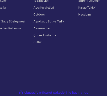
lkeleri
İş Elbiseleri
Şifremi Unuttum
ulları
Aşçı Kıyafetleri
Kargo Takibi
Gönder
Outdoor
Hesabım
i Satış Sözleşmesi
Ayakkabı, Bot ve Terlik
Verilen Kullanımı
Aksesuarlar
Çocuk Üniforma
Outlet
ile
ideasoft
e-
hazırlandı.
ticaret
paketleri