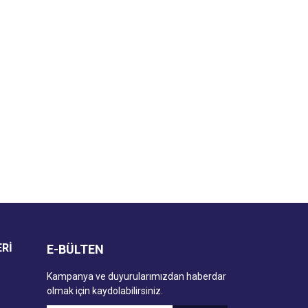
za iletebilirsiniz.
ERİ
E-BÜLTEN
Kampanya ve duyurularımızdan haberdar
olmak için kaydolabilirsiniz.