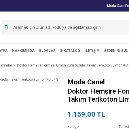
Moda Canel'e
AYFA
HAKKIMIZDA
BLOGLAR
E-KATALOG
İLETİŞİM
BEDENİNİ BUL
Takımlar
Doktor Hemşire Forması Limon Küfü Scrubs Takım Terikoton Limon Küfü
Moda Canel
Doktor Hemşire For
Takım Terikoton Lim
1.159,00 TL
Kategori
Teriko