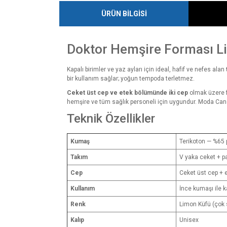
ÜRÜN BİLGİSİ
Doktor Hemşire Forması L
Kapalı birimler ve yaz ayları için ideal, hafif ve nefes alan
bir kullanım sağlar; yoğun tempoda terletmez.
Ceket üst cep ve etek bölümünde iki cep
olmak üzere f
hemşire ve tüm sağlık personeli için uygundur. Moda Canel
Teknik Özellikler
Kumaş
Terikoton — %65 p
Takım
V yaka ceket + pan
Cep
Ceket üst cep + 
Kullanım
İnce kumaşı ile ka
Renk
Limon Küfü (çok 
Kalıp
Unisex