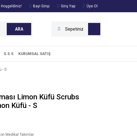
 Hoşgeldiniz!
Bayi Girişi
Giriş Yap
Üye Ol
ARA
Sepetiniz
S.S.S
KURUMSAL SATIŞ
 - S
ması Limon Küfü Scrubs
on Küfü - S
ton Medikal Takımlar