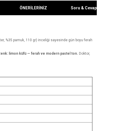
ÖNERİLERİNİZ
Soru & Cevap
er, %35 pamuk, 110 gr) inceliği sayesinde gün boyu ferah
enk: limon küfü — ferah ve modern pastel ton.
Doktor,