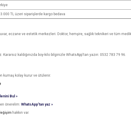
rkiye
 3.000 TL üzeri siparişlerde kargo bedava
boratuvar, eczane ve estetik merkezleri. Doktor, hemşire, sağlık teknikeri ve tüm med
z. Kararsız kaldığınızda boy-kilo bilginizle WhatsApp'tan yazın: 0532 783 79 96.
on kumaş kolay kurur ve ütülenir.
?
enini Bul »
den önerelim:
WhatsApp'tan yaz »
değişim
hakkın var.