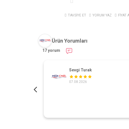
TAVSİYE ET
YORUM YAZ
FİYAT 
Ürün Yorumları
17 yorum
Sevgi Turak
07.08.2026