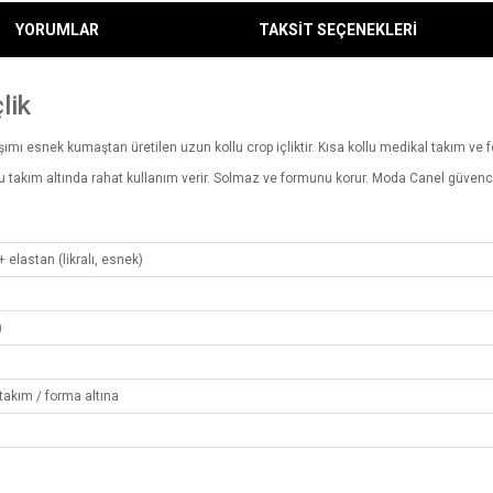
YORUMLAR
TAKSİT SEÇENEKLERİ
lik
ışımı esnek kumaştan üretilen uzun kollu crop içliktir. Kısa kollu medikal takım ve for
 takım altında rahat kullanım verir. Solmaz ve formunu korur. Moda Canel güvences
+ elastan (likralı, esnek)
)
 takım / forma altına