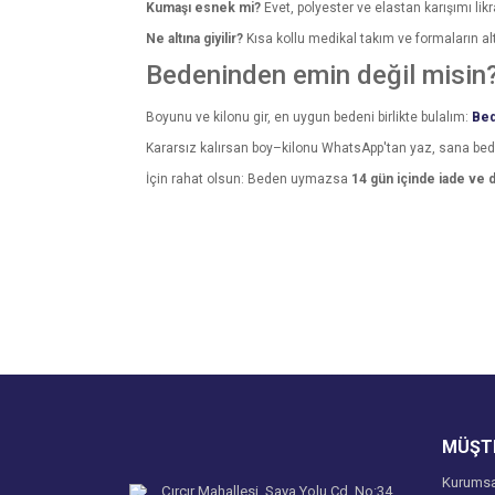
Kumaşı esnek mi?
Evet, polyester ve elastan karışımı li
Ne altına giyilir?
Kısa kollu medikal takım ve formaların altı
Bedeninden emin değil misin
Boyunu ve kilonu gir, en uygun bedeni birlikte bulalım:
Bed
Kararsız kalırsan boy–kilonu WhatsApp'tan yaz, sana be
İçin rahat olsun: Beden uymazsa
14 gün içinde iade ve 
Bu ürünün fiyat bilgisi, resim, ürün açıklamalarında v
Görüş ve önerileriniz için teşekkür ederiz.
Ürün resmi kalitesiz, bozuk veya görüntülenemiyo
Ürün açıklamasında eksik bilgiler bulunuyor.
Ürün bilgilerinde hatalar bulunuyor.
Ürün fiyatı diğer sitelerden daha pahalı.
MÜŞTE
Bu ürüne benzer farklı alternatifler olmalı.
Kurumsa
Çırçır Mahallesi, Saya Yolu Cd. No:34,