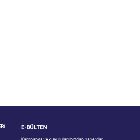
za iletebilirsiniz.
ERİ
E-BÜLTEN
Kampanya ve duyurularımızdan haberdar