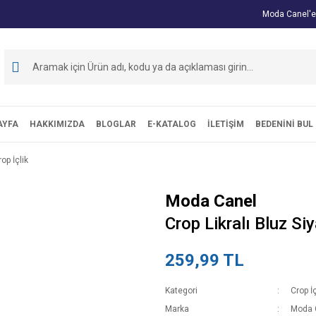
Moda Canel'e
AYFA
HAKKIMIZDA
BLOGLAR
E-KATALOG
İLETİŞİM
BEDENİNİ BUL
op İçlik
Moda Canel
Crop Likralı Bluz Siy
259,99 TL
Kategori
Crop İç
Marka
Moda 