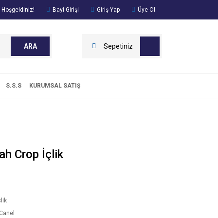
 Hoşgeldiniz!
Bayi Girişi
Giriş Yap
Üye Ol
ARA
Sepetiniz
S.S.S
KURUMSAL SATIŞ
ah Crop İçlik
lik
Canel