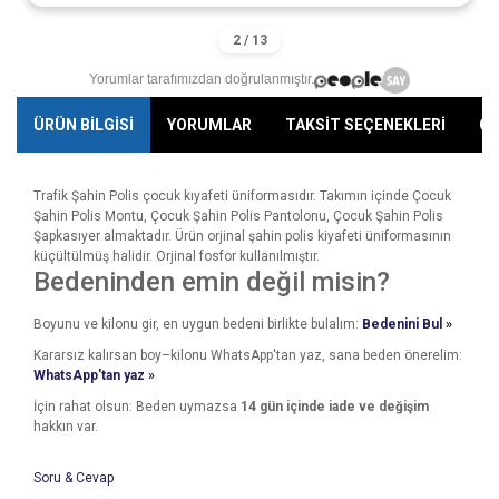
Yorumlar tarafımızdan doğrulanmıştır.
ÜRÜN BİLGİSİ
YORUMLAR
TAKSİT SEÇENEKLERİ
ÖN
Trafik Şahin Polis çocuk kıyafeti üniformasıdır. Takımın içinde Çocuk
Şahin Polis Montu, Çocuk Şahin Polis Pantolonu, Çocuk Şahin Polis
Şapkasıyer almaktadır. Ürün orjinal şahin polis kiyafeti üniformasının
küçültülmüş halidir. Orjinal fosfor kullanılmıştır.
Bedeninden emin değil misin?
Boyunu ve kilonu gir, en uygun bedeni birlikte bulalım:
Bedenini Bul »
Kararsız kalırsan boy–kilonu WhatsApp'tan yaz, sana beden önerelim:
WhatsApp'tan yaz »
İçin rahat olsun: Beden uymazsa
14 gün içinde iade ve değişim
hakkın var.
Soru & Cevap
Bu ürünün fiyat bilgisi, resim, ürün açıklamalarında ve diğer