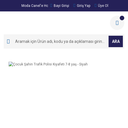
Moda Canel'e Hoşgeldiniz!
Bayi Girişi
Giriş Yap
Üye Ol
ARA