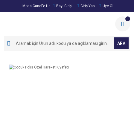
Moda Canel'e Hoşgeldiniz!
Bayi Girişi
Giriş Yap
Üye Ol
ARA