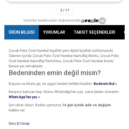
Yorumlar tarafımızdan doğrulanmıştır.
ÜRÜN BİLGİSİ
YORUMLAR
TAKSİT SEÇENEKLERİ
ÖN
Çocuk Polis Özel Harekat Kıyafeti yeni dijital kıyafeti üniformasıdır.
Takımın içinde Çocuk Polis Özel Harekat Kamuflaj Montu, Çocuk Polis
Özel Harekat Kamuflaj Pantolonu, Çocuk Polis Özel Harekat Bordo
Beresi yer almaktadır.
Bedeninden emin değil misin?
Boyunu ve kilonu gir, en uygun bedeni birlikte bulalım:
Bedenini Bul »
Kararsız kalırsan boy–kilonu WhatsApp'tan yaz, sana beden önerelim:
WhatsApp'tan yaz »
İçin rahat olsun: Beden uymazsa
14 gün içinde iade ve değişim
hakkın var.
Soru & Cevap
Bu ürünün fiyat bilgisi, resim, ürün açıklamalarında ve diğer