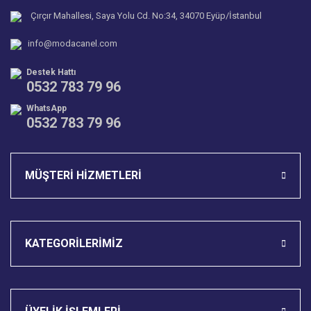
Ürün bilgilerinde hatalar bulunuyor.
Çırçır Mahallesi, Saya Yolu Cd. No:34, 34070 Eyüp/İstanbul
Ürün fiyatı diğer sitelerden daha pahalı.
info@modacanel.com
Bu ürüne benzer farklı alternatifler olmalı.
Destek Hattı
0532 783 79 96
WhatsApp
0532 783 79 96
Gönder
MÜŞTERİ HİZMETLERİ
KATEGORİLERİMİZ