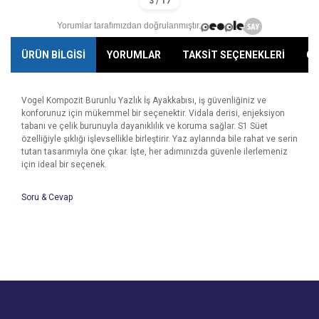
Yorumlar tarafımızdan doğrulanmıştır.
ÜRÜN BİLGİSİ
YORUMLAR
TAKSİT SEÇENEKLERİ
ÖN
Vogel Kompozit Burunlu Yazlık İş Ayakkabısı, iş güvenliğiniz ve
konforunuz için mükemmel bir seçenektir. Vidala derisi, enjeksiyon
tabanı ve çelik burunuyla dayanıklılık ve koruma sağlar. S1 Süet
özelliğiyle şıklığı işlevsellikle birleştirir. Yaz aylarında bile rahat ve serin
tutan tasarımıyla öne çıkar. İşte, her adımınızda güvenle ilerlemeniz
için ideal bir seçenek.
Soru & Cevap
Bu ürünün fiyat bilgisi, resim, ürün açıklamalarında ve diğer
konularda yetersiz gördüğünüz noktaları öneri formunu
Bu ürüne ilk yorumu siz yapın!
kullanarak tarafımıza iletebilirsiniz.
Ürün hakkında henüz soru sorulmamış.
Görüş ve önerileriniz için teşekkür ederiz.
Yorum Yaz
Ürün resmi kalitesiz, bozuk veya görüntülenemiyor.
Soru Sor
Ürün açıklamasında eksik bilgiler bulunuyor.