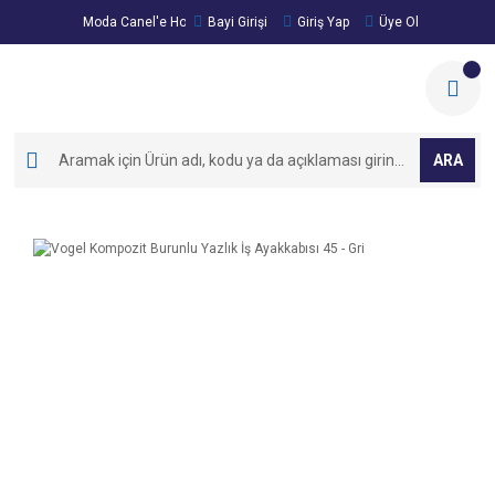
Moda Canel'e Hoşgeldiniz!
Bayi Girişi
Giriş Yap
Üye Ol
ARA