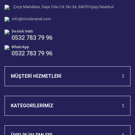
Ürün bilgilerinde hatalar bulunuyor.
Çırçır Mahallesi, Saya Yolu Cd. No:34, 34070 Eyüp/İstanbul
Ürün fiyatı diğer sitelerden daha pahalı.
info@modacanel.com
Bu ürüne benzer farklı alternatifler olmalı.
Destek Hattı
0532 783 79 96
WhatsApp
0532 783 79 96
Gönder
MÜŞTERİ HİZMETLERİ
KATEGORİLERİMİZ