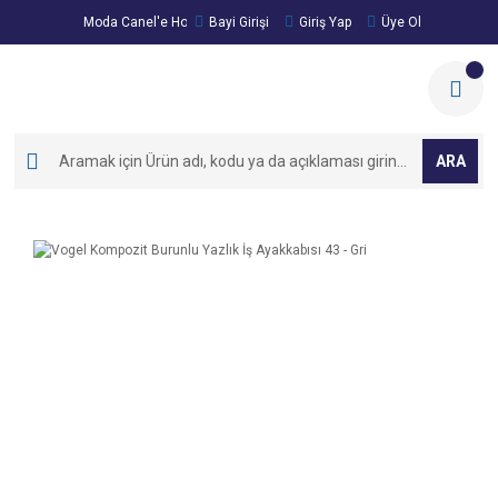
Moda Canel'e Hoşgeldiniz!
Bayi Girişi
Giriş Yap
Üye Ol
ARA