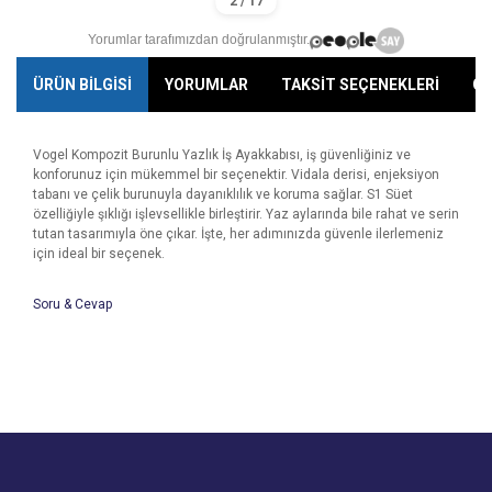
Yorumlar tarafımızdan doğrulanmıştır.
ÜRÜN BİLGİSİ
YORUMLAR
TAKSİT SEÇENEKLERİ
ÖN
Vogel Kompozit Burunlu Yazlık İş Ayakkabısı, iş güvenliğiniz ve
konforunuz için mükemmel bir seçenektir. Vidala derisi, enjeksiyon
tabanı ve çelik burunuyla dayanıklılık ve koruma sağlar. S1 Süet
özelliğiyle şıklığı işlevsellikle birleştirir. Yaz aylarında bile rahat ve serin
tutan tasarımıyla öne çıkar. İşte, her adımınızda güvenle ilerlemeniz
için ideal bir seçenek.
Soru & Cevap
Bu ürünün fiyat bilgisi, resim, ürün açıklamalarında ve diğer
konularda yetersiz gördüğünüz noktaları öneri formunu
Bu ürüne ilk yorumu siz yapın!
kullanarak tarafımıza iletebilirsiniz.
Ürün hakkında henüz soru sorulmamış.
Görüş ve önerileriniz için teşekkür ederiz.
Yorum Yaz
Ürün resmi kalitesiz, bozuk veya görüntülenemiyor.
Soru Sor
Ürün açıklamasında eksik bilgiler bulunuyor.