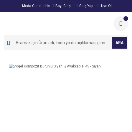
Moda Canel'e Hoşgeldiniz!
Bayi Girişi
Giriş Yap
Üye Ol
ARA