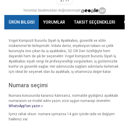
Yorumlar tarafımızdan doğrulanmıştır.
ÜRÜN BİLGİSİ
YORUMLAR
TAKSİT SEÇENEKLERİ
ÖN
Vogel Kompozit Burunlu Siyah İş Ayakkabısı, güvenlik ve stilin
mükemmel bir birleşimidir. Vidala derisi, enjeksiyon tabanı ve çelik
burunuyla öne çıkan bu iş ayakkabısı, S2 Cilt Deri özelliğiyle hem
dayanıklı hem de şık bir seçenektir. Vogel Kompozit Burunlu Siyah İş
Ayakkabısı siyah rengi ile profesyonelliği vurgularken, iş günlerinizde
konfor ve güvenlik sağlar. Her adımınızda sağlam adımlarla ilerlemek
için ideal bir seçenek olan bu ayakkabı, iş ortamınıza değer katar.
Numara seçimi
Numara konusunda kararsız kalırsanız, normalde giydiğiniz ayakkabı
numarasını ve model adını yazın; size uygun numarayı önerelim:
WhatsApp'tan yazın »
İçiniz rahat olsun: numara uymazsa 14 gün içinde iade ve değişim
hakkınız var.