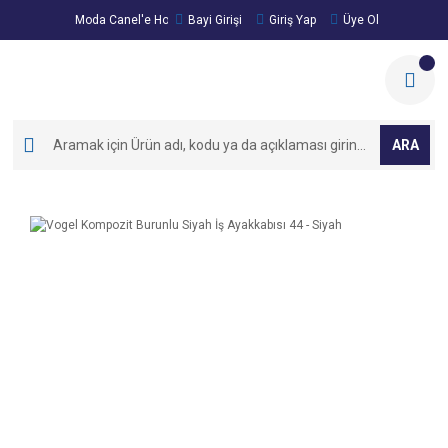
Moda Canel'e Hoşgeldiniz!
Bayi Girişi
Giriş Yap
Üye Ol
ARA