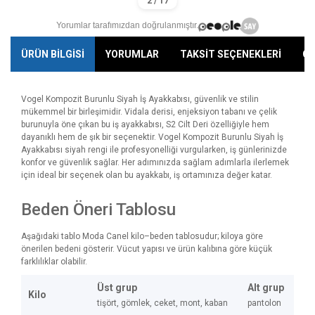
Yorumlar tarafımızdan doğrulanmıştır.
ÜRÜN BİLGİSİ
YORUMLAR
TAKSİT SEÇENEKLERİ
ÖN
Vogel Kompozit Burunlu Siyah İş Ayakkabısı, güvenlik ve stilin
mükemmel bir birleşimidir. Vidala derisi, enjeksiyon tabanı ve çelik
burunuyla öne çıkan bu iş ayakkabısı, S2 Cilt Deri özelliğiyle hem
dayanıklı hem de şık bir seçenektir. Vogel Kompozit Burunlu Siyah İş
Ayakkabısı siyah rengi ile profesyonelliği vurgularken, iş günlerinizde
konfor ve güvenlik sağlar. Her adımınızda sağlam adımlarla ilerlemek
için ideal bir seçenek olan bu ayakkabı, iş ortamınıza değer katar.
Beden Öneri Tablosu
Aşağıdaki tablo Moda Canel kilo–beden tablosudur; kiloya göre
önerilen bedeni gösterir. Vücut yapısı ve ürün kalıbına göre küçük
farklılıklar olabilir.
Üst grup
Alt grup
Kilo
tişört, gömlek, ceket, mont, kaban
pantolon