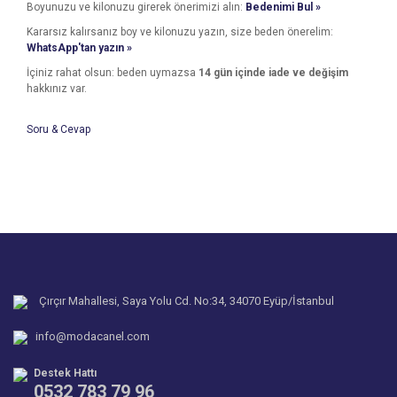
Boyunuzu ve kilonuzu girerek önerimizi alın:
Bedenimi Bul »
Kararsız kalırsanız boy ve kilonuzu yazın, size beden önerelim:
WhatsApp'tan yazın »
İçiniz rahat olsun: beden uymazsa
14 gün içinde iade ve değişim
hakkınız var.
Soru & Cevap
Bu ürünün fiyat bilgisi, resim, ürün açıklamalarında ve diğer
konularda yetersiz gördüğünüz noktaları öneri formunu
Bu ürüne ilk yorumu siz yapın!
kullanarak tarafımıza iletebilirsiniz.
Ürün hakkında henüz soru sorulmamış.
Görüş ve önerileriniz için teşekkür ederiz.
Yorum Yaz
Ürün resmi kalitesiz, bozuk veya görüntülenemiyor.
Soru Sor
Ürün açıklamasında eksik bilgiler bulunuyor.
Ürün bilgilerinde hatalar bulunuyor.
Çırçır Mahallesi, Saya Yolu Cd. No:34, 34070 Eyüp/İstanbul
Ürün fiyatı diğer sitelerden daha pahalı.
info@modacanel.com
Bu ürüne benzer farklı alternatifler olmalı.
Destek Hattı
0532 783 79 96