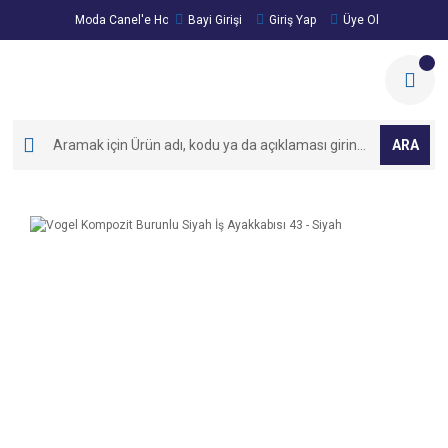
Moda Canel'e Hoşgeldiniz!
Bayi Girişi
Giriş Yap
Üye Ol
ARA