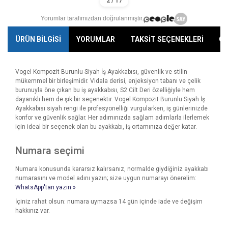
Yorumlar tarafımızdan doğrulanmıştır.
ÜRÜN BİLGİSİ
YORUMLAR
TAKSİT SEÇENEKLERİ
ÖN
Vogel Kompozit Burunlu Siyah İş Ayakkabısı, güvenlik ve stilin
mükemmel bir birleşimidir. Vidala derisi, enjeksiyon tabanı ve çelik
burunuyla öne çıkan bu iş ayakkabısı, S2 Cilt Deri özelliğiyle hem
dayanıklı hem de şık bir seçenektir. Vogel Kompozit Burunlu Siyah İş
Ayakkabısı siyah rengi ile profesyonelliği vurgularken, iş günlerinizde
konfor ve güvenlik sağlar. Her adımınızda sağlam adımlarla ilerlemek
için ideal bir seçenek olan bu ayakkabı, iş ortamınıza değer katar.
Numara seçimi
Numara konusunda kararsız kalırsanız, normalde giydiğiniz ayakkabı
numarasını ve model adını yazın; size uygun numarayı önerelim:
WhatsApp'tan yazın »
İçiniz rahat olsun: numara uymazsa 14 gün içinde iade ve değişim
hakkınız var.