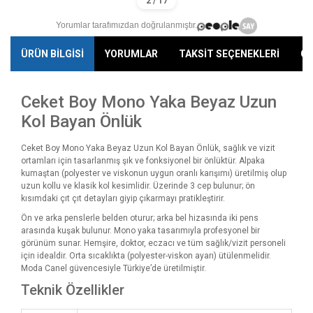
Yorumlar tarafımızdan doğrulanmıştır.
ÜRÜN BİLGİSİ
YORUMLAR
TAKSİT SEÇENEKLERİ
ÖN
Ceket Boy Mono Yaka Beyaz Uzun
Kol Bayan Önlük
Ceket Boy Mono Yaka Beyaz Uzun Kol Bayan Önlük, sağlık ve vizit
ortamları için tasarlanmış şık ve fonksiyonel bir önlüktür. Alpaka
kumaştan (polyester ve viskonun uygun oranlı karışımı) üretilmiş olup
uzun kollu ve klasik kol kesimlidir. Üzerinde 3 cep bulunur; ön
kısımdaki çıt çıt detayları giyip çıkarmayı pratikleştirir.
Ön ve arka penslerle belden oturur; arka bel hizasında iki pens
arasında kuşak bulunur. Mono yaka tasarımıyla profesyonel bir
görünüm sunar. Hemşire, doktor, eczacı ve tüm sağlık/vizit personeli
için idealdir. Orta sıcaklıkta (polyester-viskon ayarı) ütülenmelidir.
Moda Canel güvencesiyle Türkiye’de üretilmiştir.
Teknik Özellikler