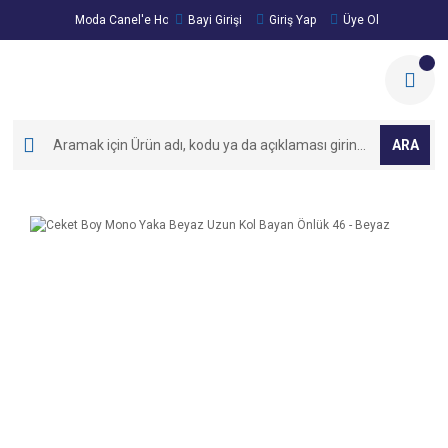
Moda Canel'e Hoşgeldiniz!
Bayi Girişi
Giriş Yap
Üye Ol
ARA