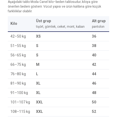
Aşağıdaki tablo Moda Canel kilo–beden tablosudur; kiloya göre
önerilen bedeni gösterir. Vücut yapısı ve ürün kalıbına göre küçük
farklılıklar olabilir.
Üst grup
Alt grup
Kilo
tişört, gömlek, ceket, mont, kaban
pantolon
42–50 kg
XS
36
51–55 kg
S
38
56–65 kg
S
40
66–75 kg
M
42
76–80 kg
L
44
81–90 kg
XL
46
91–100 kg
XL
48
101–107 kg
XXL
50
108–115 kg
XXL
52