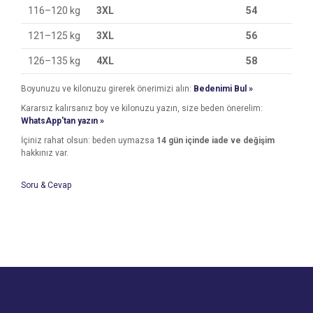
116–120 kg
3XL
54
121–125 kg
3XL
56
126–135 kg
4XL
58
Boyunuzu ve kilonuzu girerek önerimizi alın:
Bedenimi Bul »
Kararsız kalırsanız boy ve kilonuzu yazın, size beden önerelim:
WhatsApp'tan yazın »
İçiniz rahat olsun: beden uymazsa
14 gün içinde iade ve değişim
hakkınız var.
Soru & Cevap
Bu ürünün fiyat bilgisi, resim, ürün açıklamalarında ve diğer
konularda yetersiz gördüğünüz noktaları öneri formunu
Bu ürüne ilk yorumu siz yapın!
kullanarak tarafımıza iletebilirsiniz.
Ürün hakkında henüz soru sorulmamış.
Görüş ve önerileriniz için teşekkür ederiz.
Yorum Yaz
Ürün resmi kalitesiz, bozuk veya görüntülenemiyor.
Soru Sor
Ürün açıklamasında eksik bilgiler bulunuyor.
Ürün bilgilerinde hatalar bulunuyor.