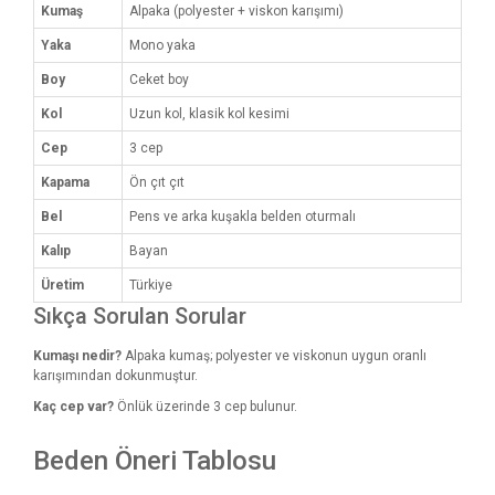
Kumaş
Alpaka (polyester + viskon karışımı)
Yaka
Mono yaka
Boy
Ceket boy
Kol
Uzun kol, klasik kol kesimi
Cep
3 cep
Kapama
Ön çıt çıt
Bel
Pens ve arka kuşakla belden oturmalı
Kalıp
Bayan
Üretim
Türkiye
Sıkça Sorulan Sorular
Kumaşı nedir?
Alpaka kumaş; polyester ve viskonun uygun oranlı
karışımından dokunmuştur.
Kaç cep var?
Önlük üzerinde 3 cep bulunur.
Beden Öneri Tablosu