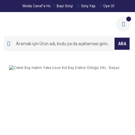
Moda Canel'e Hoşgeldiniz!
Bayi Girişi
Giriş Yap
Üye Ol
ARA