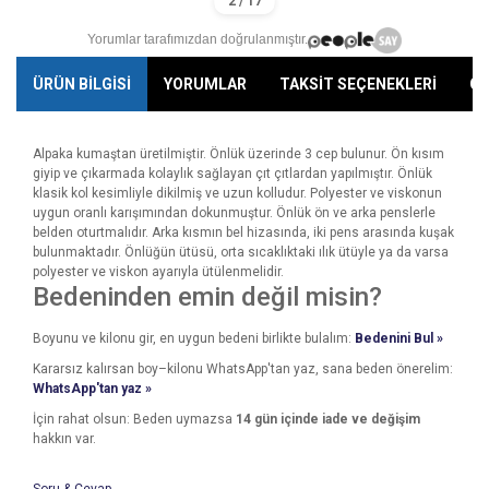
Yorumlar tarafımızdan doğrulanmıştır.
ÜRÜN BİLGİSİ
YORUMLAR
TAKSİT SEÇENEKLERİ
ÖN
Alpaka kumaştan üretilmiştir. Önlük üzerinde 3 cep bulunur. Ön kısım
giyip ve çıkarmada kolaylık sağlayan çıt çıtlardan yapılmıştır. Önlük
klasik kol kesimliyle dikilmiş ve uzun kolludur. Polyester ve viskonun
uygun oranlı karışımından dokunmuştur. Önlük ön ve arka penslerle
belden oturtmalıdır. Arka kısmın bel hizasında, iki pens arasında kuşak
bulunmaktadır. Önlüğün ütüsü, orta sıcaklıktaki ılık ütüyle ya da varsa
polyester ve viskon ayarıyla ütülenmelidir.
Bedeninden emin değil misin?
Boyunu ve kilonu gir, en uygun bedeni birlikte bulalım:
Bedenini Bul »
Kararsız kalırsan boy–kilonu WhatsApp'tan yaz, sana beden önerelim:
WhatsApp'tan yaz »
İçin rahat olsun: Beden uymazsa
14 gün içinde iade ve değişim
hakkın var.