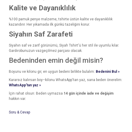
Kalite ve Dayanıklılık
%100 pamuk penye malzeme, tshirte üstün kalite ve dayanıklılık
kazandırır. Her yıkamada ilk günkü tazeliğini korur.
Siyahın Saf Zarafeti
Siyahın saf ve zarif görünümü, Siyah Tshirt'ü her stil ile uyumlu kılar.
Gardırobunuzun vazgeçilmez parçası olacak.
Bedeninden emin değil misin?
Boyunu ve kilonu gir, en uygun bedeni birlikte bulalım:
Bedenini Bul »
Kararsız kalırsan boy–kilonu WhatsApp'tan yaz, sana beden önerelim:
WhatsApp'tan yaz »
İçin rahat olsun: Beden uymazsa
14 gün içinde iade ve değişim
hakkın var.
Soru & Cevap
Bu ürünün fiyat bilgisi, resim, ürün açıklamalarında ve diğer
konularda yetersiz gördüğünüz noktaları öneri formunu
Bu ürüne ilk yorumu siz yapın!
kullanarak tarafımıza iletebilirsiniz.
Ürün hakkında henüz soru sorulmamış.