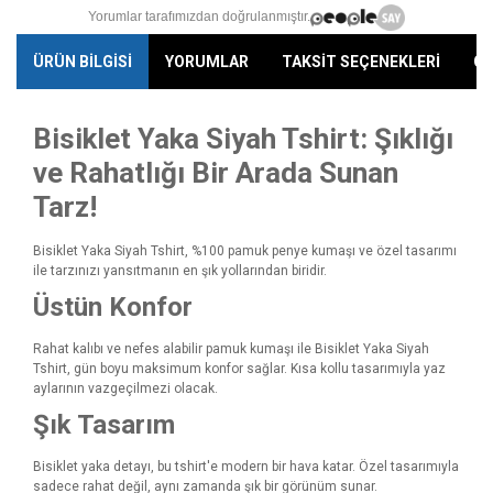
Yorumlar tarafımızdan doğrulanmıştır.
ÜRÜN BİLGİSİ
YORUMLAR
TAKSİT SEÇENEKLERİ
ÖN
Bisiklet Yaka Siyah Tshirt: Şıklığı
ve Rahatlığı Bir Arada Sunan
Tarz!
Bisiklet Yaka Siyah Tshirt, %100 pamuk penye kumaşı ve özel tasarımı
ile tarzınızı yansıtmanın en şık yollarından biridir.
Üstün Konfor
Rahat kalıbı ve nefes alabilir pamuk kumaşı ile Bisiklet Yaka Siyah
Tshirt, gün boyu maksimum konfor sağlar. Kısa kollu tasarımıyla yaz
aylarının vazgeçilmezi olacak.
Şık Tasarım
Bisiklet yaka detayı, bu tshirt'e modern bir hava katar. Özel tasarımıyla
sadece rahat değil, aynı zamanda şık bir görünüm sunar.