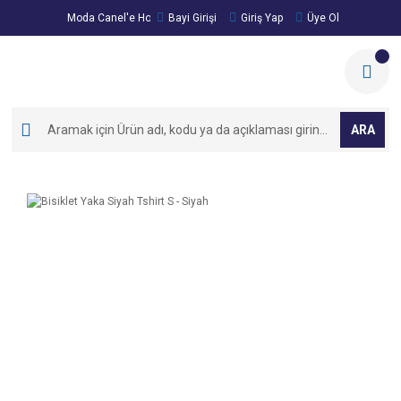
Moda Canel'e Hoşgeldiniz!
Bayi Girişi
Giriş Yap
Üye Ol
ARA