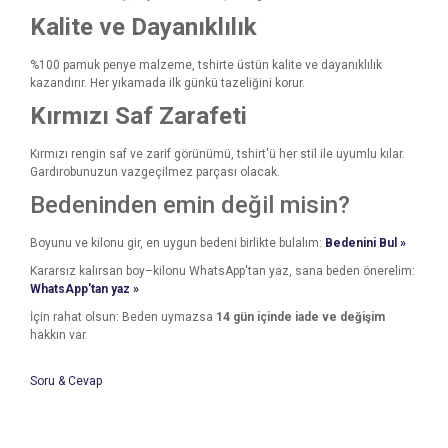
Kalite ve Dayanıklılık
%100 pamuk penye malzeme, tshirte üstün kalite ve dayanıklılık
kazandırır. Her yıkamada ilk günkü tazeliğini korur.
Kırmızı Saf Zarafeti
Kırmızı rengin saf ve zarif görünümü, tshirt'ü her stil ile uyumlu kılar.
Gardırobunuzun vazgeçilmez parçası olacak.
Bedeninden emin değil misin?
Boyunu ve kilonu gir, en uygun bedeni birlikte bulalım:
Bedenini Bul »
Kararsız kalırsan boy–kilonu WhatsApp'tan yaz, sana beden önerelim:
WhatsApp'tan yaz »
İçin rahat olsun: Beden uymazsa
14 gün içinde iade ve değişim
hakkın var.
Soru & Cevap
Bu ürünün fiyat bilgisi, resim, ürün açıklamalarında ve diğer
konularda yetersiz gördüğünüz noktaları öneri formunu
Bu ürüne ilk yorumu siz yapın!
kullanarak tarafımıza iletebilirsiniz.
Ürün hakkında henüz soru sorulmamış.