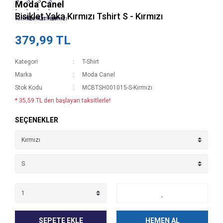
Moda Canel
Bisiklet Yaka Kırmızı Tshirt S - Kırmızı
379,99 TL
Kategori
T-Shirt
Marka
Moda Canel
Stok Kodu
MCBTSH001015-S-Kırmızı
* 35,59 TL den başlayan taksitlerle!
SEÇENEKLER
SEPETE EKLE
HEMEN AL