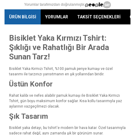
Yorumlar tarafımızdan doğrulanmıştır.
ÜRÜN BİLGİSİ
YORUMLAR
TAKSİT SEÇENEKLERİ
ÖN
Bisiklet Yaka Kırmızı Tshirt:
Şıklığı ve Rahatlığı Bir Arada
Sunan Tarz!
Bisiklet Yaka Kırmızı Tshirt, %100 pamuk penye kumaşı ve özel
tasarımı ile tarzınızı yansıtmanın en şık yollarından biridir.
Üstün Konfor
Rahat kalıbı ve nefes alabilir pamuk kumaşı ile Bisiklet Yaka Kırmızı
Tshirt, gün boyu maksimum konfor sağlar. Kısa kollu tasarımıyla yaz
aylarının vazgeçilmezi olacak.
Şık Tasarım
Bisiklet yaka detayı, bu tshirt'e modern bir hava katar. Özel tasarımıyla
sadece rahat değil, aynı zamanda şık bir görünüm sunar.