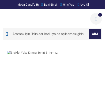
Moda Canel'e Hoşgeldiniz!
Bayi Girişi
Giriş Yap
Üye Ol
ARA