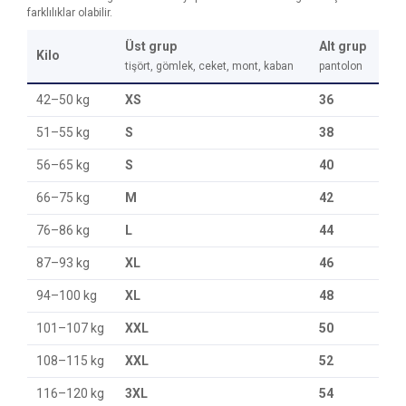
farklılıklar olabilir.
Üst grup
Alt grup
Kilo
tişört, gömlek, ceket, mont, kaban
pantolon
42–50 kg
XS
36
51–55 kg
S
38
56–65 kg
S
40
66–75 kg
M
42
76–86 kg
L
44
87–93 kg
XL
46
94–100 kg
XL
48
101–107 kg
XXL
50
108–115 kg
XXL
52
116–120 kg
3XL
54