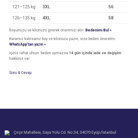
121–125 kg
3XL
56
126–135 kg
4XL
58
Boyunuzu ve kilonuzu girerek önerimizi alın:
Bedenimi Bul »
Kararsız kalırsanız boy ve kilonuzu yazın, size beden önerelim:
WhatsApp'tan yazın »
İçiniz rahat olsun: beden uymazsa
14 gün içinde iade ve değişim
hakkınız var.
Soru & Cevap
Bu ürünün fiyat bilgisi, resim, ürün açıklamalarında ve diğer
konularda yetersiz gördüğünüz noktaları öneri formunu
Bu ürüne ilk yorumu siz yapın!
kullanarak tarafımıza iletebilirsiniz.
Ürün hakkında henüz soru sorulmamış.
Görüş ve önerileriniz için teşekkür ederiz.
Yorum Yaz
Ürün resmi kalitesiz, bozuk veya görüntülenemiyor.
Soru Sor
Ürün açıklamasında eksik bilgiler bulunuyor.
Ürün bilgilerinde hatalar bulunuyor.
Çırçır Mahallesi, Saya Yolu Cd. No:34, 34070 Eyüp/İstanbul
Ürün fiyatı diğer sitelerden daha pahalı.