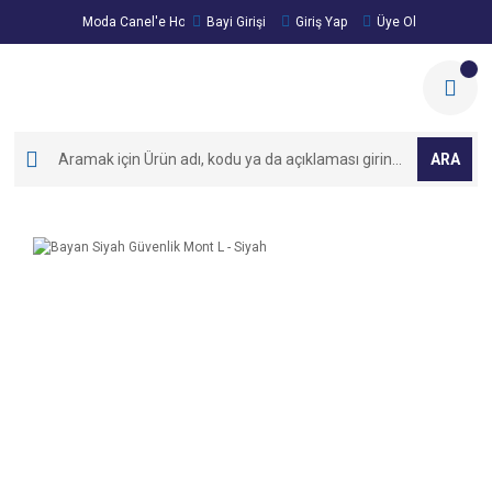
Moda Canel'e Hoşgeldiniz!
Bayi Girişi
Giriş Yap
Üye Ol
ARA