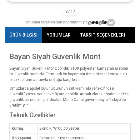
Yorumlar tarafımızdan doğrulanmıştır.
ÜRÜN BİLGİSİ
YORUMLAR
TAKSİT SEÇENEKLERİ
ÖN
Bayan Siyah Güvenlik Mont
Bayan Siyah Güvenlik Mont; bondik %100 polyester kumaştan üretilen
bir güvenlik montıdır. Fermuarlı ön kapaması üzeri rüzgar koruyuculu
olup kapitone astarıyla soğuğa karşı korur.
Omuzlarda apolet bulunur; ürünün sırt kısmında reflektif "özel
güvenlik" yazısı yer alır ve fiyata dahildir. Armalı olarak gönderilir. Özel
güvenlik personeli için idealdir. Moda Canel güvencesiyle Türkiye’de
üretilmiştir.
Teknik Özellikler
Kumaş
Bondik, %100 polyester
Ön kapama
Fermuarlı, rüzgar koruyucu