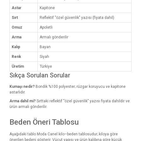
Astar
Kapitone
Sırt
Reflektif "özel güvenlik" yazısı (fiyata dahil)
Omuz
Apoletli
Arma
Armalı gönderilir
Kalıp
Bayan
Renk
Siyah
Üretim
Türkiye
Sıkça Sorulan Sorular
Kumaşı nedir?
Bondik %100 polyester; rüzgar koruyucu ve kapitone
astarlıdır.
Arma dahil mi?
Sırttaki reflektif "özel güvenlik" yazısı fiyata dahildir ve
ürün armalı gönderilir.
Beden Öneri Tablosu
Aşağıdaki tablo Moda Canel kilo–beden tablosudur; kiloya göre
önerilen bedeni gösterir. Vücut yapısı ve ürün kalıbına göre küçük