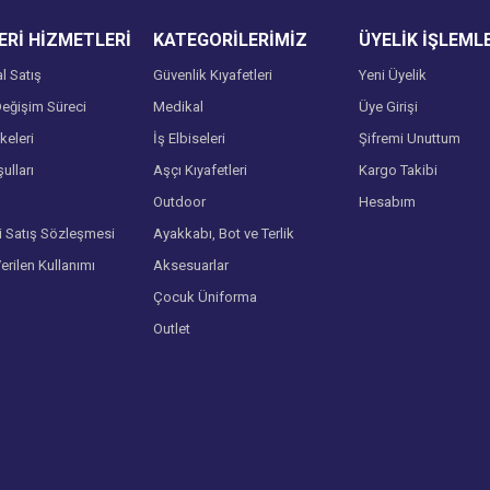
Rİ HİZMETLERİ
KATEGORİLERİMİZ
ÜYELİK İŞLEML
l Satış
Güvenlik Kıyafetleri
Yeni Üyelik
eğişim Süreci
Medikal
Üye Girişi
lkeleri
İş Elbiseleri
Şifremi Unuttum
ulları
Aşçı Kıyafetleri
Kargo Takibi
Gönder
Outdoor
Hesabım
i Satış Sözleşmesi
Ayakkabı, Bot ve Terlik
Verilen Kullanımı
Aksesuarlar
Çocuk Üniforma
Outlet