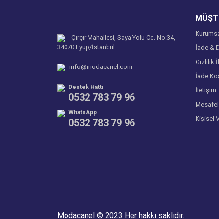
Ürün fiyatı diğer sitelerden daha pahalı.
MÜŞTE
Bu ürüne benzer farklı alternatifler olmalı.
Yorum Yaz
Kurumsa
Çırçır Mahallesi, Saya Yolu Cd. No:34,
34070 Eyüp/İstanbul
İade & D
Gizlilik İ
info@modacanel.com
İade Koş
Destek Hattı
İletişim
0532 783 79 96
Mesafel
WhatsApp
Kişisel 
0532 783 79 96
Modacanel © 2023 Her hakkı saklıdır.