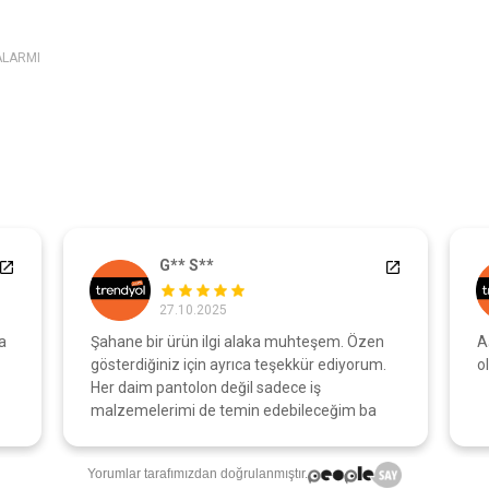
ALARMI
G** S**
27.10.2025
a
Şahane bir ürün ilgi alaka muhteşem. Özen
A
gösterdiğiniz için ayrıca teşekkür ediyorum.
o
Her daim pantolon değil sadece iş
malzemelerimi de temin edebileceğim ba
Yorumlar tarafımızdan doğrulanmıştır.