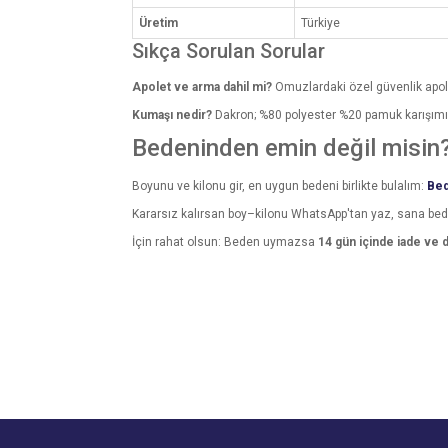
Üretim
Türkiye
Sıkça Sorulan Sorular
Apolet ve arma dahil mi?
Omuzlardaki özel güvenlik apole
Kumaşı nedir?
Dakron; %80 polyester %20 pamuk karışımıdır
Bedeninden emin değil misin
Boyunu ve kilonu gir, en uygun bedeni birlikte bulalım:
Bed
Kararsız kalırsan boy–kilonu WhatsApp'tan yaz, sana be
İçin rahat olsun: Beden uymazsa
14 gün içinde iade ve 
Bu ürünün fiyat bilgisi, resim, ürün açıklamalarında v
Görüş ve önerileriniz için teşekkür ederiz.
Beden sorusu
Ürün resmi kalitesiz, bozuk veya görüntülenemiyo
Ürün açıklamasında eksik bilgiler bulunuyor.
Lütfen cevap verin almak istiyorum ama terettutlüyum b
Ürün bilgilerinde hatalar bulunuyor.
Binnur İnce | 31/10/2023