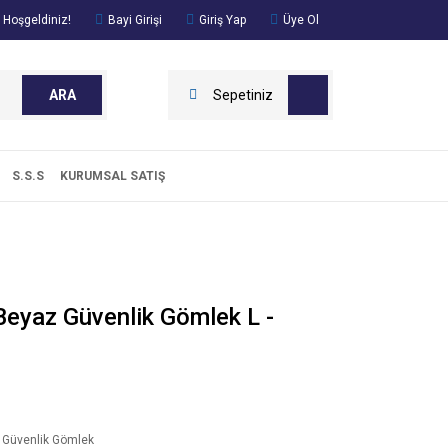
 Hoşgeldiniz!
Bayi Girişi
Giriş Yap
Üye Ol
ARA
Sepetiniz
S.S.S
KURUMSAL SATIŞ
Beyaz Güvenlik Gömlek L -
 Güvenlik Gömlek