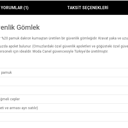
YORUMLAR (1)
TAKSİT SEÇENEKLERİ
enlik Gömlek
%20 pamuk dakron kumaştan üretilen bir güvenlik gömleğidir. Kravat yaka ve uzun
zda apolet bulunur. (Omuzlardaki özel güvenlik apoletleri ve göğüsteki özel güven
soneli için idealdir. Moda Canel güvencesiyle Türkiye’de üretilmiştir.
0 pamuk
üğmeli cepler
eti ve arması ayrı satılır)