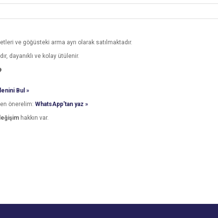
tleri ve göğüsteki arma ayrı olarak satılmaktadır.
, dayanıklı ve kolay ütülenir.
?
enini Bul »
den önerelim:
WhatsApp'tan yaz »
değişim
hakkın var.
e diğer konularda yetersiz gördüğünüz noktaları öneri formunu kullanarak tarafımı
Ürün hakkında henüz soru sorulmamış.
r.
Soru Sor
edeni nasıl karar verıyım 76kiloyum hangi bedeni sipariş verıyım ürün esnek likra