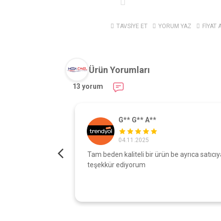
TAVSİYE ET
YORUM YAZ
FİYAT 
Ürün Yorumları
13 yorum
G** G** A**
04.11.2025
turdu gönül
Tam beden kaliteli bir ürün be ayrıca satıcıy
şı çok iyi
teşekkür ediyorum