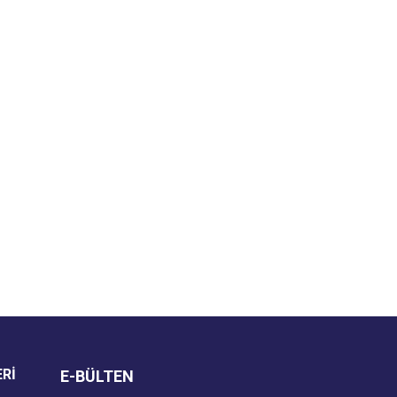
za iletebilirsiniz.
ERİ
E-BÜLTEN