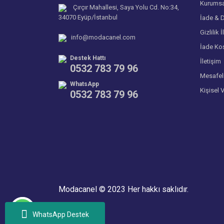
Kurumsa
Çırçır Mahallesi, Saya Yolu Cd. No:34,
34070 Eyüp/İstanbul
İade & D
Gizlilik İ
info@modacanel.com
İade Koş
Destek Hattı
İletişim
0532 783 79 96
Mesafel
WhatsApp
Kişisel 
0532 783 79 96
Modacanel © 2023 Her hakkı saklıdır.
WhatsApp Destek