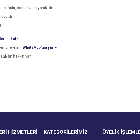
arışımıdır, esnek ve dayanıklıdır.
idealdir.
?
enini Bul »
den önerelim:
WhatsApp'tan yaz »
değişim
hakkın var.
e diğer konularda yetersiz gördüğünüz noktaları öneri formunu kullanarak tarafımı
Bu ürüne ilk yorumu siz yapın!
Ürün hakkında henüz soru sorulmamış.
r.
Yorum Yaz
Soru Sor
Rİ HİZMETLERİ
KATEGORİLERİMİZ
ÜYELİK İŞLEML