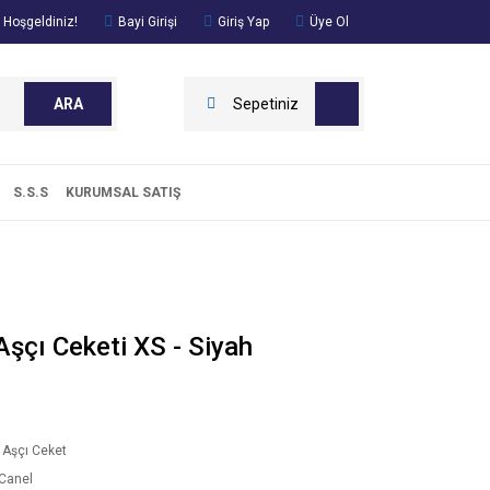
 Hoşgeldiniz!
Bayi Girişi
Giriş Yap
Üye Ol
ARA
Sepetiniz
S.S.S
KURUMSAL SATIŞ
Aşçı Ceketi XS - Siyah
 Aşçı Ceket
Canel