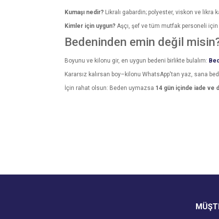
Kumaşı nedir?
Likralı gabardin; polyester, viskon ve likra k
Kimler için uygun?
Aşçı, şef ve tüm mutfak personeli için 
Bedeninden emin değil misin
Boyunu ve kilonu gir, en uygun bedeni birlikte bulalım:
Bed
Kararsız kalırsan boy–kilonu WhatsApp'tan yaz, sana be
İçin rahat olsun: Beden uymazsa
14 gün içinde iade ve 
Bu ürünün fiyat bilgisi, resim, ürün açıklamalarında v
Görüş ve önerileriniz için teşekkür ederiz.
Ürün resmi kalitesiz, bozuk veya görüntülenemiyo
Ürün açıklamasında eksik bilgiler bulunuyor.
Ürün bilgilerinde hatalar bulunuyor.
Ürün fiyatı diğer sitelerden daha pahalı.
MÜŞTE
Bu ürüne benzer farklı alternatifler olmalı.