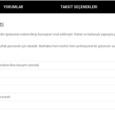
YORUMLAR
TAKSİT SEÇENEKLERİ
ti
ardin (polyester-viskon-likra) kumaştan imal edilmiştir. Rahat ve kullanışlı yapısıyl
mutfak personeli için idealdir. Mutfakta hem konfor hem profesyonel bir görünüm su
viskon-likra karışımı (esnek)
ersoneli