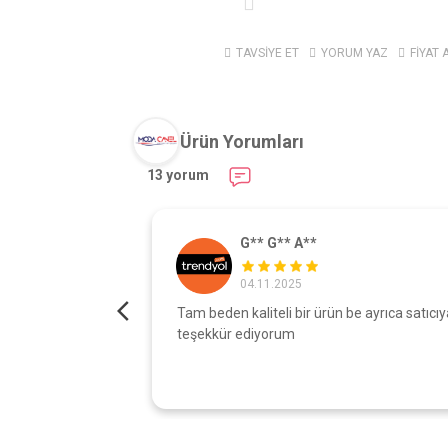
TAVSİYE ET
YORUM YAZ
FİYAT 
Ürün Yorumları
13 yorum
G** G** A**
04.11.2025
turdu gönül
Tam beden kaliteli bir ürün be ayrıca satıcıy
şı çok iyi
teşekkür ediyorum