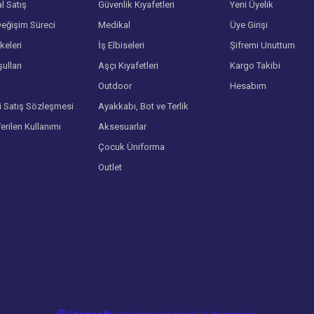
l Satış
Güvenlik Kıyafetleri
Yeni Üyelik
eğişim Süreci
Medikal
Üye Girişi
lkeleri
İş Elbiseleri
Şifremi Unuttum
ulları
Aşçı Kıyafetleri
Kargo Takibi
Gönder
Outdoor
Hesabım
i Satış Sözleşmesi
Ayakkabı, Bot ve Terlik
Verilen Kullanımı
Aksesuarlar
Çocuk Üniforma
Outlet