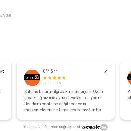
ALARMI
G** S**
27.10.2025
a
Şahane bir ürün ilgi alaka muhteşem. Özen
A
gösterdiğiniz için ayrıca teşekkür ediyorum.
o
Her daim pantolon değil sadece iş
malzemelerimi de temin edebileceğim ba
Yorumlar tarafımızdan doğrulanmıştır.