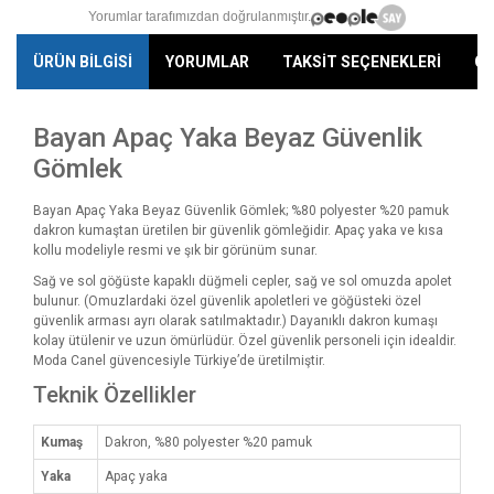
Yorumlar tarafımızdan doğrulanmıştır.
ÜRÜN BİLGİSİ
YORUMLAR
TAKSİT SEÇENEKLERİ
ÖN
Bayan Apaç Yaka Beyaz Güvenlik
Gömlek
Bayan Apaç Yaka Beyaz Güvenlik Gömlek; %80 polyester %20 pamuk
dakron kumaştan üretilen bir güvenlik gömleğidir. Apaç yaka ve kısa
kollu modeliyle resmi ve şık bir görünüm sunar.
Sağ ve sol göğüste kapaklı düğmeli cepler, sağ ve sol omuzda apolet
bulunur. (Omuzlardaki özel güvenlik apoletleri ve göğüsteki özel
güvenlik arması ayrı olarak satılmaktadır.) Dayanıklı dakron kumaşı
kolay ütülenir ve uzun ömürlüdür. Özel güvenlik personeli için idealdir.
Moda Canel güvencesiyle Türkiye’de üretilmiştir.
Teknik Özellikler
Kumaş
Dakron, %80 polyester %20 pamuk
Yaka
Apaç yaka