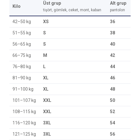
Üst grup
Alt grup
Kilo
tişört, gömlek, ceket, mont, kaban
pantolon
42–50 kg
XS
36
51–55 kg
S
38
56–65 kg
S
40
66–75 kg
M
42
76–80 kg
L
44
81–90 kg
XL
46
91–100 kg
XL
48
101–107 kg
XXL
50
108–115 kg
XXL
52
116–120 kg
3XL
54
121–125 kg
3XL
56