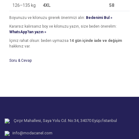
126–135 kg
4XL
58
Boyunuzu ve kilonuzu girerek önerimizi alın:
Bedenimi Bul »
Kararsız kalırsanız boy ve kilonuzu yazın, size beden önerelim:
WhatsApp'tan yazın »
İçiniz rahat olsun: beden uymazsa
14 gün içinde iade ve değişim
hakkınız var.
Soru & Cevap
Bu ürünün fiyat bilgisi, resim, ürün açıklamalarında ve diğer
konularda yetersiz gördüğünüz noktaları öneri formunu
Bu ürüne ilk yorumu siz yapın!
kullanarak tarafımıza iletebilirsiniz.
Ürün hakkında henüz soru sorulmamış.
Görüş ve önerileriniz için teşekkür ederiz.
Yorum Yaz
Ürün resmi kalitesiz, bozuk veya görüntülenemiyor.
Soru Sor
Ürün açıklamasında eksik bilgiler bulunuyor.
Ürün bilgilerinde hatalar bulunuyor.
Çırçır Mahallesi, Saya Yolu Cd. No:34, 34070 Eyüp/İstanbul
Ürün fiyatı diğer sitelerden daha pahalı.
info@modacanel.com
Bu ürüne benzer farklı alternatifler olmalı.