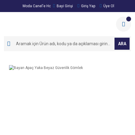
Moda Canel'e Hoşgeldiniz!
Bayi Girişi
Giriş Yap
Üye Ol
ARA