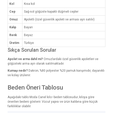
Kol
Kısa kol
Cep
Sağ-sol göğüste kapaklı düğmeli cepler
Omuz
Apoletli (özel güvenlik apoleti ve arması ayrı satılır)
Kalıp
Bayan
Renk
Beyaz
Üretim
Türkiye
Sıkça Sorulan Sorular
Apolet ve arma dahil mi?
Omuzlardaki özel güvenlik apoletleri ve
göğüsteki arma ayrı olarak satılmaktadır.
Kumaşı nedir?
Dakron; %80 polyester %20 pamuk karışımıdır, dayanıklı
ve kolay ütülenir.
Beden Öneri Tablosu
Aşağıdaki tablo Moda Canel kilo–beden tablosudur; kiloya göre
önerilen bedeni gösterir. Vücut yapısı ve ürün kalıbına göre küçük
farklılıklar olabilir.