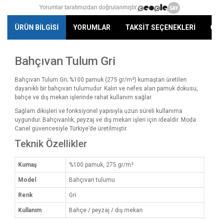
Yorumlar tarafımızdan doğrulanmıştır.
ÜRÜN BİLGİSİ
YORUMLAR
TAKSİT SEÇENEKLERİ
ÖN
Bahçıvan Tulum Gri
Bahçıvan Tulum Gri; %100 pamuk (275 gr/m²) kumaştan üretilen
dayanıklı bir bahçıvan tulumudur. Kalın ve nefes alan pamuk dokusu,
bahçe ve dış mekan işlerinde rahat kullanım sağlar.
Sağlam dikişleri ve fonksiyonel yapısıyla uzun süreli kullanıma
uygundur. Bahçıvanlık, peyzaj ve dış mekan işleri için idealdir. Moda
Canel güvencesiyle Türkiye’de üretilmiştir.
Teknik Özellikler
Kumaş
%100 pamuk, 275 gr/m²
Model
Bahçıvan tulumu
Renk
Gri
Kullanım
Bahçe / peyzaj / dış mekan