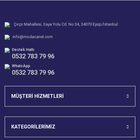
Ürün resmi kalitesiz, bozuk veya görüntülenemiyor.
Soru Sor
Ürün açıklamasında eksik bilgiler bulunuyor.
Ürün bilgilerinde hatalar bulunuyor.
Çırçır Mahallesi, Saya Yolu Cd. No:34, 34070 Eyüp/İstanbul
Ürün fiyatı diğer sitelerden daha pahalı.
info@modacanel.com
Bu ürüne benzer farklı alternatifler olmalı.
Destek Hattı
0532 783 79 96
WhatsApp
0532 783 79 96
Gönder
MÜŞTERİ HİZMETLERİ
KATEGORİLERİMİZ