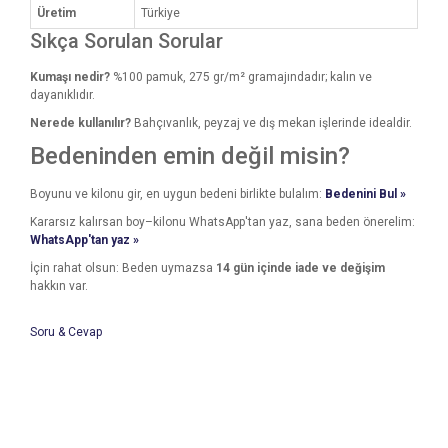
Üretim
Türkiye
Sıkça Sorulan Sorular
Kumaşı nedir?
%100 pamuk, 275 gr/m² gramajındadır; kalın ve
dayanıklıdır.
Nerede kullanılır?
Bahçıvanlık, peyzaj ve dış mekan işlerinde idealdir.
Bedeninden emin değil misin?
Boyunu ve kilonu gir, en uygun bedeni birlikte bulalım:
Bedenini Bul »
Kararsız kalırsan boy–kilonu WhatsApp'tan yaz, sana beden önerelim:
WhatsApp'tan yaz »
İçin rahat olsun: Beden uymazsa
14 gün içinde iade ve değişim
hakkın var.
Soru & Cevap
Bu ürünün fiyat bilgisi, resim, ürün açıklamalarında ve diğer
konularda yetersiz gördüğünüz noktaları öneri formunu
Bu ürüne ilk yorumu siz yapın!
kullanarak tarafımıza iletebilirsiniz.
Ürün hakkında henüz soru sorulmamış.
Görüş ve önerileriniz için teşekkür ederiz.
Yorum Yaz