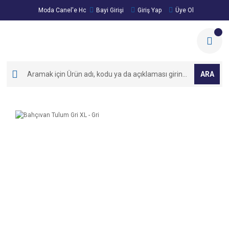
Moda Canel'e Hoşgeldiniz!
Bayi Girişi
Giriş Yap
Üye Ol
ARA