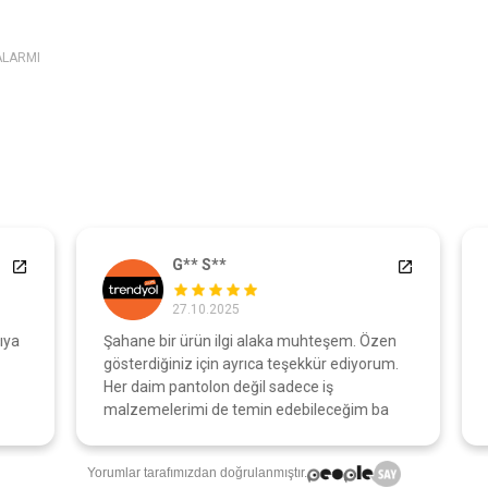
ALARMI
G** S**
27.10.2025
a
Şahane bir ürün ilgi alaka muhteşem. Özen
A
gösterdiğiniz için ayrıca teşekkür ediyorum.
o
Her daim pantolon değil sadece iş
malzemelerimi de temin edebileceğim ba
Yorumlar tarafımızdan doğrulanmıştır.