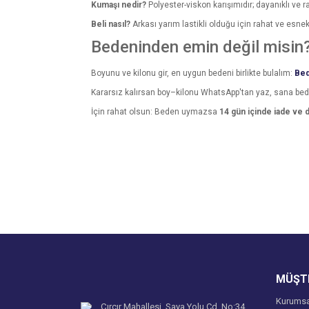
Kumaşı nedir?
Polyester-viskon karışımıdır; dayanıklı ve ra
Beli nasıl?
Arkası yarım lastikli olduğu için rahat ve esnek
Bedeninden emin değil misin
Boyunu ve kilonu gir, en uygun bedeni birlikte bulalım:
Bed
Kararsız kalırsan boy–kilonu WhatsApp'tan yaz, sana be
İçin rahat olsun: Beden uymazsa
14 gün içinde iade ve 
Bu ürünün fiyat bilgisi, resim, ürün açıklamalarında v
Görüş ve önerileriniz için teşekkür ederiz.
Ürün resmi kalitesiz, bozuk veya görüntülenemiyo
Ürün açıklamasında eksik bilgiler bulunuyor.
Ürün bilgilerinde hatalar bulunuyor.
Ürün fiyatı diğer sitelerden daha pahalı.
MÜŞTE
Bu ürüne benzer farklı alternatifler olmalı.
Kurumsa
Çırçır Mahallesi, Saya Yolu Cd. No:34,