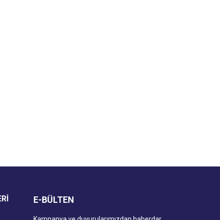
za iletebilirsiniz.
ERİ
E-BÜLTEN
Kampanya ve duyurularımızdan haberdar