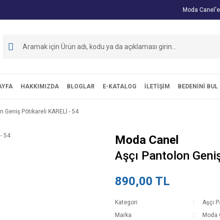
Moda Canel'e
AYFA
HAKKIMIZDA
BLOGLAR
E-KATALOG
İLETİŞİM
BEDENİNİ BUL
n Geniş Pötikareli KARELİ - 54
Moda Canel
Aşçı Pantolon Geniş
890,00 TL
Kategori
Aşçı P
Marka
Moda 