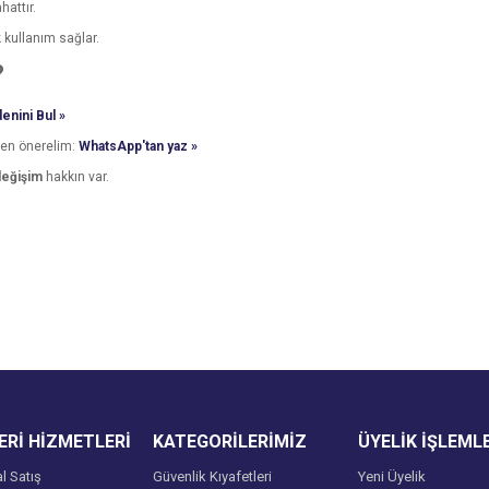
hattır.
 kullanım sağlar.
?
enini Bul »
den önerelim:
WhatsApp'tan yaz »
değişim
hakkın var.
e diğer konularda yetersiz gördüğünüz noktaları öneri formunu kullanarak tarafımı
Bu ürüne ilk yorumu siz yapın!
Ürün hakkında henüz soru sorulmamış.
r.
Yorum Yaz
Soru Sor
Rİ HİZMETLERİ
KATEGORİLERİMİZ
ÜYELİK İŞLEML
l Satış
Güvenlik Kıyafetleri
Yeni Üyelik