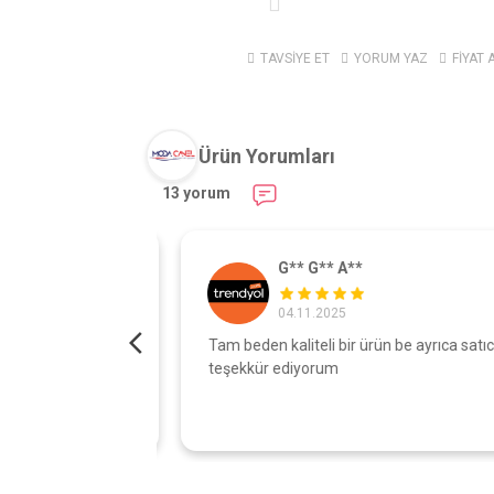
TAVSİYE ET
YORUM YAZ
FİYAT 
Ürün Yorumları
13 yorum
G** G** A**
04.11.2025
turdu gönül
Tam beden kaliteli bir ürün be ayrıca satıcıy
şı çok iyi
teşekkür ediyorum