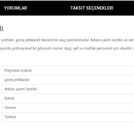
YORUMLAR
TAKSİT SEÇENEKLERİ
li
retilen, geniş pötikareli desenli bir aşçı pantolonudur. Arkası yarım lastikli ve r
 uyumlu profesyonel bir görünüm sunar. Aşçı, şef ve mutfak personeli için idealdir.
Polyester-viskon
geniş pötikareli
Arkası yarım lastikli
Rahat
Unisex
Türkiye