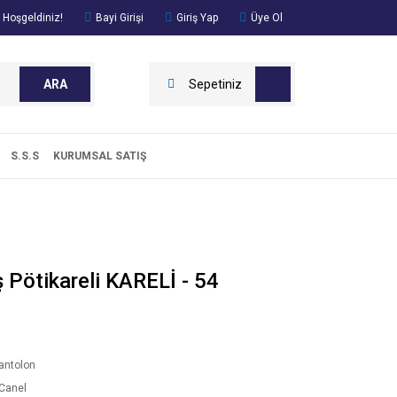
 Hoşgeldiniz!
Bayi Girişi
Giriş Yap
Üye Ol
ARA
Sepetiniz
S.S.S
KURUMSAL SATIŞ
 Pötikareli KARELİ - 54
antolon
Canel