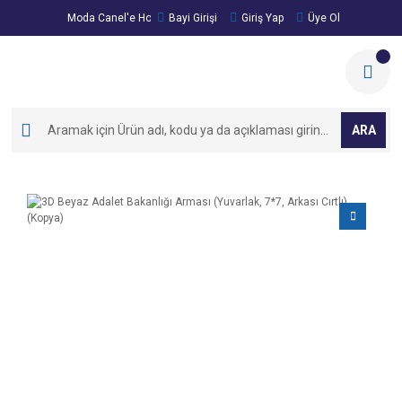
Moda Canel'e Hoşgeldiniz!
Bayi Girişi
Giriş Yap
Üye Ol
ARA