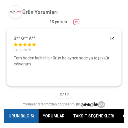
Ürün Yorumları
13 yorum
G** G** A**
04.11.2025
Tam beden kaliteli bir ürün be ayrıca satıcıya teşekkür
ediyorum
Yorumlar tarafımızdan doğrulanmıştır.
ÜRÜN BİLGİSİ
YORUMLAR
TAKSİT SEÇENEKLERİ
ÖN